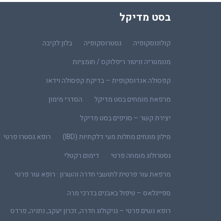
בסט מדיקל
קולונוסקופיה
גסטרוסקופיה
בלון לקיבה
מנומטריה וניטור ריפלוקס / חומציות
קפסולה אנדוסקופית – בדיקת קפסולה וידאו
מרפאת מומחים בסט מדיקל
הסדרי מימון
יצירת קשר – סניפים בסט מדיקל
מילון מונחים מחלות מעי דלקתיות (IBD)
רופא גסטרו פרטי
גסטרולוג מומחה פרטי
דימום רקטלי
מרפאת עור פרטית לתושבי חדרה והשרון · רופא עור פרטי
ספייגלאס – טיפול באבנים בדרכי מרה
רופא נשים פרטי – גניקולוג חדרה, זכרון יעקב, נתניה, פרדס