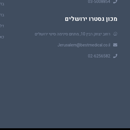
03-5008854
בדי
בדי
מכון גסטרו ירושלים
דלי
רחוב יצחק רבין 10, מתחם סינימה סיטי ירושלים
כאב
Jerusalem@bestmedical.co.il
02-6256582