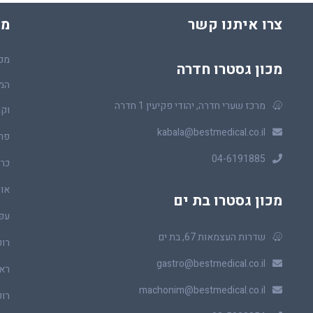
צרו איתנו קשר
מכ
מכו
מכון גסטרו חדרה
המר
מרכז שערי חדרה, יהודי פקיעין 1 חדרה
וקו
kabala@bestmedical.co.il
פר
04-6191885
כרכ
או
מכון גסטרו בת ים
עפ
שדרות העצמאות 67, בת ים
רופ
gastro@bestmedical.co.il
ראו
machonim@bestmedical.co.il
רופ