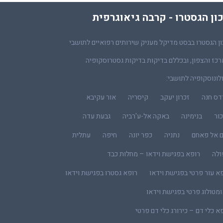
ון הגסטרו - קרבה גיאוגרפית
ן הגסטרו בבסט מדיקל מעניק שירותים רפואיים לתושבי
כז והצפון, ובכללם בדיקות בדיקות גסטרוסקופיה
לונוסקופיה לתושבי:
דס חנה
זכרון יעקב
קיסריה
אור עקיבא
ור
בנימינה
באקה אל-ע'רביה
גבעת עדה
ם אל פאחם
נתניה
כפר יונה
חיפה
עתלית
ולה
רופא בפגישת וידאו – מחלות כבד
א עור פרטי בפגישת וידאו
רופא גסטרו בפגישת וידאו
מטולוג פרטי בפגישת וידאו
א כלי דם – כירורג כלי דם פרטי