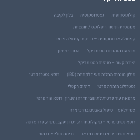
קולונוסקופיה
גסטרוסקופיה
בלון לקיבה
מנומטריה וניטור ריפלוקס / חומציות
קפסולה אנדוסקופית – בדיקת קפסולה וידאו
מרפאת מומחים בסט מדיקל
הסדרי מימון
יצירת קשר – סניפים בסט מדיקל
מילון מונחים מחלות מעי דלקתיות (IBD)
רופא גסטרו פרטי
גסטרולוג מומחה פרטי
דימום רקטלי
מרפאת עור פרטית לתושבי חדרה והשרון · רופא עור פרטי
ספייגלאס – טיפול באבנים בדרכי מרה
רופא נשים פרטי – גניקולוג חדרה, זכרון יעקב, נתניה, פרדס חנה
רופא נשים פרטי בפגישת וידאו
כריתת פוליפים במעי