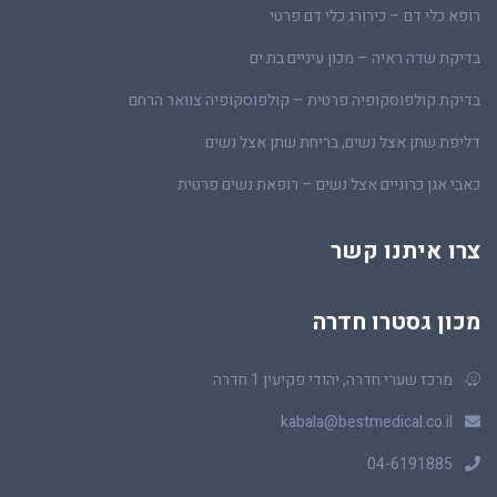
רופא כלי דם – כירורג כלי דם פרטי
בדיקת שדה ראיה – מכון עיניים בת ים
בדיקת קולפוסקופיה פרטית – קולפוסקופיה צוואר הרחם
דליפת שתן אצל נשים, בריחת שתן אצל נשים
כאבי אגן כרוניים אצל נשים – רופאת נשים פרטית
צרו איתנו קשר
מכון גסטרו חדרה
מרכז שערי חדרה, יהודי פקיעין 1 חדרה
kabala@bestmedical.co.il
04-6191885