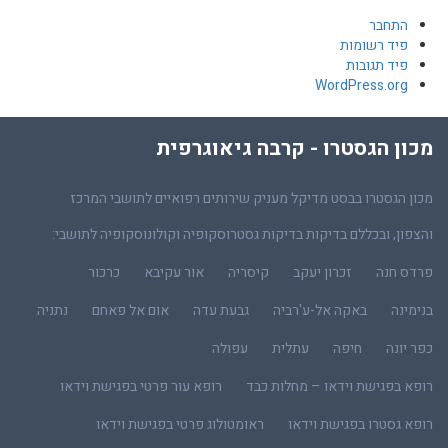
התחבר
פיד רשומות
פיד תגובות
WordPress.org
מכון הגסטרו - קרבה גיאוגרפית
מכון הגסטרו בבסט מדיקל מעניק שירותים רפואיים לתושבי המרכז
והצפון, ובכללם בדיקות בדיקות גסטרוסקופיה וקולונוסקופיה לתושבי:
פרדס חנה
זכרון יעקב
קיסריה
אור עקיבא
כרכור
בנימינה
באקה אל-ע'רביה
גבעת עדה
אום אל פאחם
נתניה
כפר יונה
חיפה
עתלית
עפולה
רופא בפגישת וידאו – מחלות כבד
רופא עור פרטי בפגישת וידאו
רופא גסטרו בפגישת וידאו
ראומטולוג פרטי בפגישת וידאו