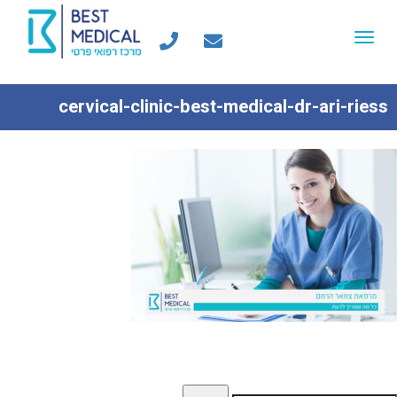
Toggle
navigation
cervical-clinic-best-medical-dr-ari-riess