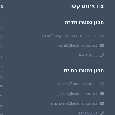
צרו איתנו קשר
מכ
מכו
מכון גסטרו חדרה
המר
מרכז שערי חדרה, יהודי פקיעין 1 חדרה
וקו
kabala@bestmedical.co.il
פר
04-6191885
כרכ
או
מכון גסטרו בת ים
עפ
שדרות העצמאות 67, בת ים
רופ
gastro@bestmedical.co.il
ראו
machonim@bestmedical.co.il
רופ
03-5008854