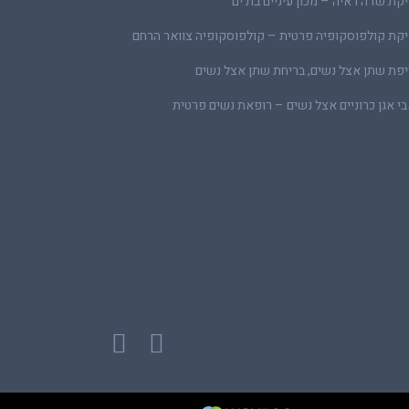
קת שדה ראיה – מכון עיניים בת ים
קת קולפוסקופיה פרטית – קולפוסקופיה צוואר הרחם
פת שתן אצל נשים, בריחת שתן אצל נשים
י אגן כרוניים אצל נשים – רופאת נשים פרטית