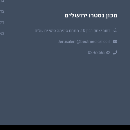
בדי
בדי
מכון גסטרו ירושלים
דלי
רחוב יצחק רבין 10, מתחם סינימה סיטי ירושלים
כאב
Jerusalem@bestmedical.co.il
02-6256582