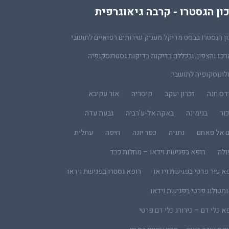
ון הגסטרו - קרבה גיאוגרפית
ן הגסטרו בבסט מדיקל מעניק שירותים רפואיים לתושבי
כז והצפון, ובכללם בדיקות בדיקות גסטרוסקופיה
לונוסקופיה לתושבי:
דס חנה
זכרון יעקב
קיסריה
אור עקיבא
ור
בנימינה
באקה אל-ע'רביה
גבעת עדה
ם אל פאחם
נתניה
כפר יונה
חיפה
עתלית
ולה
רופא בפגישת וידאו – מחלות כבד
א עור פרטי בפגישת וידאו
רופא גסטרו בפגישת וידאו
מטולוג פרטי בפגישת וידאו
א כלי דם – כירורג כלי דם פרטי