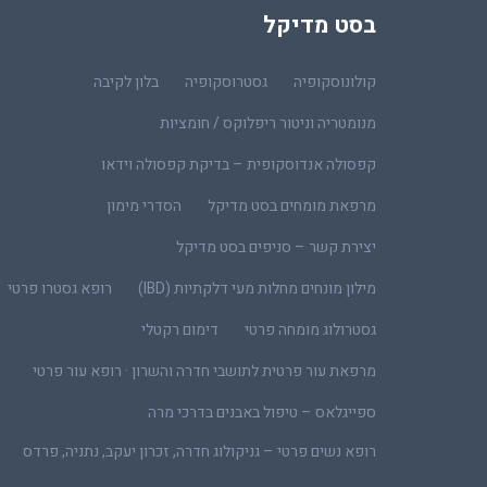
בסט מדיקל
קולונוסקופיה
גסטרוסקופיה
בלון לקיבה
מנומטריה וניטור ריפלוקס / חומציות
קפסולה אנדוסקופית – בדיקת קפסולה וידאו
מרפאת מומחים בסט מדיקל
הסדרי מימון
יצירת קשר – סניפים בסט מדיקל
מילון מונחים מחלות מעי דלקתיות (IBD)
רופא גסטרו פרטי
גסטרולוג מומחה פרטי
דימום רקטלי
מרפאת עור פרטית לתושבי חדרה והשרון · רופא עור פרטי
ספייגלאס – טיפול באבנים בדרכי מרה
רופא נשים פרטי – גניקולוג חדרה, זכרון יעקב, נתניה, פרדס