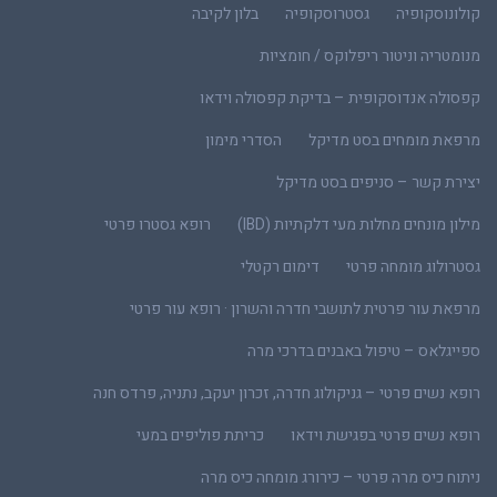
קולונוסקופיה
גסטרוסקופיה
בלון לקיבה
מנומטריה וניטור ריפלוקס / חומציות
קפסולה אנדוסקופית – בדיקת קפסולה וידאו
מרפאת מומחים בסט מדיקל
הסדרי מימון
יצירת קשר – סניפים בסט מדיקל
מילון מונחים מחלות מעי דלקתיות (IBD)
רופא גסטרו פרטי
גסטרולוג מומחה פרטי
דימום רקטלי
מרפאת עור פרטית לתושבי חדרה והשרון · רופא עור פרטי
ספייגלאס – טיפול באבנים בדרכי מרה
רופא נשים פרטי – גניקולוג חדרה, זכרון יעקב, נתניה, פרדס חנה
רופא נשים פרטי בפגישת וידאו
כריתת פוליפים במעי
ניתוח כיס מרה פרטי – כירורג מומחה כיס מרה