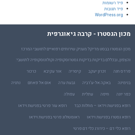
פיד רשומות
פיד תגובות
WordPress.org
מכון הגסטרו - קרבה גיאוגרפית
מכון הגסטרו בבסט מדיקל מעניק שירותים רפואיים לתושבי המרכז
והצפון, ובכללם בדיקות בדיקות גסטרוסקופיה וקולונוסקופיה לתושבי:
פרדס חנה
זכרון יעקב
קיסריה
אור עקיבא
כרכור
בנימינה
באקה אל-ע'רביה
גבעת עדה
אום אל פאחם
נתניה
כפר יונה
חיפה
עתלית
עפולה
רופא בפגישת וידאו – מחלות כבד
רופא עור פרטי בפגישת וידאו
רופא גסטרו בפגישת וידאו
ראומטולוג פרטי בפגישת וידאו
רופא כלי דם – כירורג כלי דם פרטי