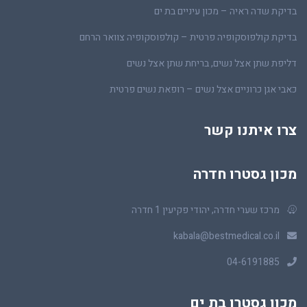
בדיקת שדה ראיה – מכון עיניים בת ים
בדיקת קולפוסקופיה פרטית – קולפוסקופיה צוואר הרחם
דליפת שתן אצל נשים, בריחת שתן אצל נשים
כאבי אגן כרוניים אצל נשים – רופאת נשים פרטית
צרו איתנו קשר
מכון גסטרו חדרה
מרכז שערי חדרה, יהודי פקיעין 1 חדרה
kabala@bestmedical.co.il
04-6191885
מכון גסטרו בת ים