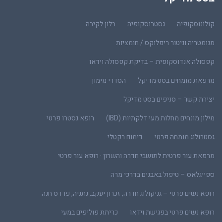
קולונוסקופיה
גסטרוסקופיה
בלון לקיבה
מנומטריה וניטור ריפלוקס / חומציות
קפסולה אנדוסקופית – בדיקת קפסולה וידאו
מרפאת מומחים בסט מדיקל
הסדרי מימון
יצירת קשר – סניפים בסט מדיקל
מילון מונחים מחלות מעי דלקתיות (IBD)
רופא גסטרו פרטי
גסטרולוג מומחה פרטי
דימום רקטלי
מרפאת עור פרטית לתושבי חדרה והשרון · רופא עור פרטי
ספייגלאס – טיפול באבנים בדרכי מרה
רופא נשים פרטי – גניקולוג חדרה, זכרון יעקב, נתניה, פרדס חנה
רופא נשים פרטי בפגישת וידאו
כריתת פוליפים במעי