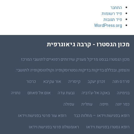
התחבר
פיד רשומות
פיד תגובות
WordPress.org
מכון הגסטרו - קרבה גיאוגרפית
מכון הגסטרו בבסט מדיקל מעניק שירותים רפואיים לתושבי המרכז
והצפון, ובכללם בדיקות בדיקות גסטרוסקופיה וקולונוסקופיה לתושבי:
פרדס חנה
זכרון יעקב
קיסריה
אור עקיבא
כרכור
בנימינה
באקה אל-ע'רביה
גבעת עדה
אום אל פאחם
נתניה
כפר יונה
חיפה
עתלית
עפולה
רופא בפגישת וידאו – מחלות כבד
רופא עור פרטי בפגישת וידאו
רופא גסטרו בפגישת וידאו
ראומטולוג פרטי בפגישת וידאו