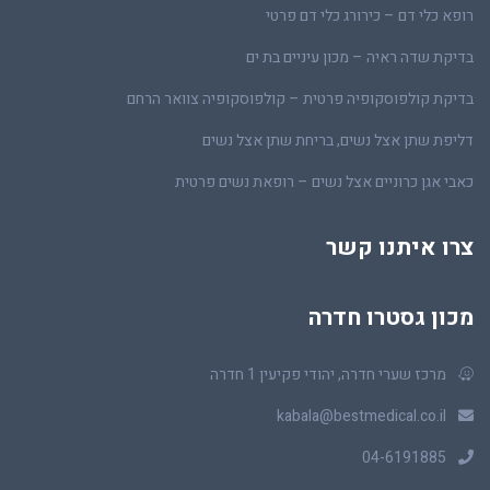
רופא כלי דם – כירורג כלי דם פרטי
בדיקת שדה ראיה – מכון עיניים בת ים
בדיקת קולפוסקופיה פרטית – קולפוסקופיה צוואר הרחם
דליפת שתן אצל נשים, בריחת שתן אצל נשים
כאבי אגן כרוניים אצל נשים – רופאת נשים פרטית
צרו איתנו קשר
מכון גסטרו חדרה
מרכז שערי חדרה, יהודי פקיעין 1 חדרה
kabala@bestmedical.co.il
04-6191885