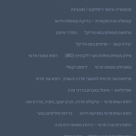
מנומטריה וניטור ריפלוקס / חומציות
קפסולה אנדוסקופית – בדיקת קפסולה וידאו
מרפאת מומחים בסט מדיקל
הסדרי מימון
יצירת קשר – סניפים בסט מדיקל
מילון מונחים מחלות מעי דלקתיות (IBD)
רופא גסטרו פרטי
גסטרולוג מומחה פרטי
דימום רקטלי
מרפאת עור פרטית לתושבי חדרה והשרון · רופא עור פרטי
ספייגלאס – טיפול באבנים בדרכי מרה
רופא נשים פרטי – גניקולוג חדרה, זכרון יעקב, נתניה, פרדס חנה
רופא נשים פרטי בפגישת וידאו
כריתת פוליפים במעי
ניתוח כיס מרה פרטי – כירורג מומחה כיס מרה