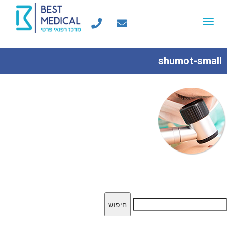
Toggle
navigation
shumot-small
יפוש: