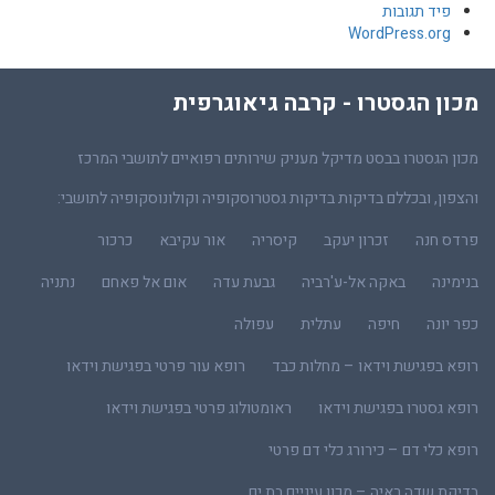
פיד תגובות
WordPress.org
מכון הגסטרו - קרבה גיאוגרפית
מכון הגסטרו בבסט מדיקל מעניק שירותים רפואיים לתושבי המרכז
והצפון, ובכללם בדיקות בדיקות גסטרוסקופיה וקולונוסקופיה לתושבי:
פרדס חנה
זכרון יעקב
קיסריה
אור עקיבא
כרכור
בנימינה
באקה אל-ע'רביה
גבעת עדה
אום אל פאחם
נתניה
כפר יונה
חיפה
עתלית
עפולה
רופא בפגישת וידאו – מחלות כבד
רופא עור פרטי בפגישת וידאו
רופא גסטרו בפגישת וידאו
ראומטולוג פרטי בפגישת וידאו
רופא כלי דם – כירורג כלי דם פרטי
בדיקת שדה ראיה – מכון עיניים בת ים