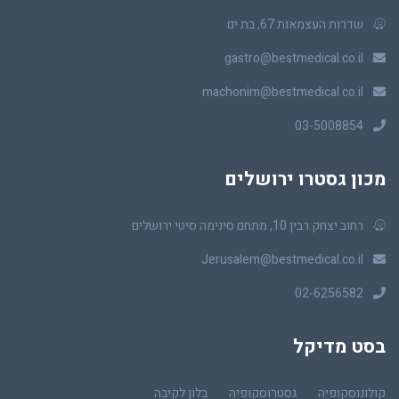
שדרות העצמאות 67, בת ים
gastro@bestmedical.co.il
machonim@bestmedical.co.il
03-5008854
מכון גסטרו ירושלים
רחוב יצחק רבין 10, מתחם סינימה סיטי ירושלים
Jerusalem@bestmedical.co.il
02-6256582
בסט מדיקל
קולונוסקופיה
גסטרוסקופיה
בלון לקיבה