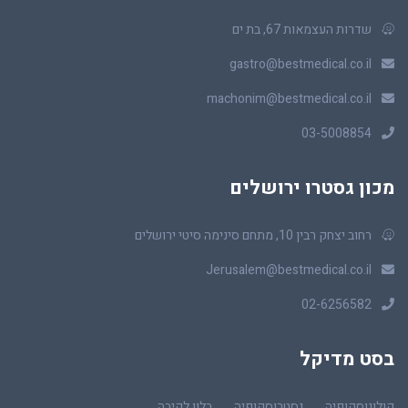
שדרות העצמאות 67, בת ים
gastro@bestmedical.co.il
machonim@bestmedical.co.il
03-5008854
מכון גסטרו ירושלים
רחוב יצחק רבין 10, מתחם סינימה סיטי ירושלים
Jerusalem@bestmedical.co.il
02-6256582
בסט מדיקל
קולונוסקופיה
גסטרוסקופיה
בלון לקיבה