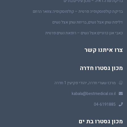
בדיקת שדה ראיה – מכון עיניים בת ים
בדיקת קולפוסקופיה פרטית – קולפוסקופיה צוואר הרחם
דליפת שתן אצל נשים, בריחת שתן אצל נשים
כאבי אגן כרוניים אצל נשים – רופאת נשים פרטית
צרו איתנו קשר
מכון גסטרו חדרה
מרכז שערי חדרה, יהודי פקיעין 1 חדרה
kabala@bestmedical.co.il
04-6191885
מכון גסטרו בת ים