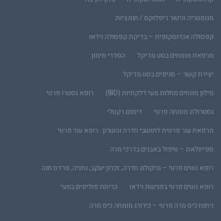
מנומטריה וניטור ריפלוקס / חומציות
קפסולה אנדוסקופית – בדיקת קפסולה וידאו
מרפאת מומחים בסט מדיקל
הסדרי מימון
יצירת קשר – סניפים בסט מדיקל
מילון מונחים מחלות מעי דלקתיות (IBD)
רופא גסטרו פרטי
גסטרולוג מומחה פרטי
דימום רקטלי
מרפאת עור פרטית לתושבי חדרה והשרון · רופא עור פרטי
ספייגלאס – טיפול באבנים בדרכי מרה
רופא נשים פרטי – גניקולוג חדרה, זכרון יעקב, נתניה, פרדס חנה
רופא נשים פרטי בפגישת וידאו
כריתת פוליפים במעי
ניתוח כיס מרה פרטי – כירורג מומחה כיס מרה