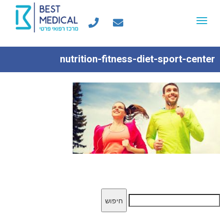
Toggle
navigation
nutrition-fitness-diet-sport-center
יפוש: