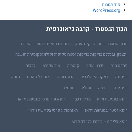
פיד תגובות
WordPress.org
מכון הגסטרו - קרבה גיאוגרפית
מכון הגסטרו בבסט מדיקל מעניק שירותים רפואיים לתושבי המרכז
והצפון, ובכללם בדיקות בדיקות גסטרוסקופיה וקולונוסקופיה לתושבי:
פרדס חנה
זכרון יעקב
קיסריה
אור עקיבא
כרכור
בנימינה
באקה אל-ע'רביה
גבעת עדה
אום אל פאחם
נתניה
כפר יונה
חיפה
עתלית
עפולה
רופא בפגישת וידאו – מחלות כבד
רופא עור פרטי בפגישת וידאו
רופא גסטרו בפגישת וידאו
ראומטולוג פרטי בפגישת וידאו
רופא כלי דם – כירורג כלי דם פרטי