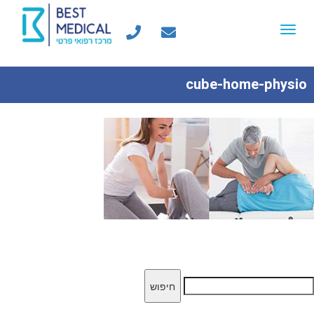
Toggle
navigation
cube-home-physio
יפוש: