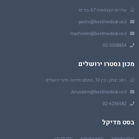
שדרות העצמאות 67, בת ים
gastro@bestmedical.co.il
machonim@bestmedical.co.il
03-5008854
מכון גסטרו ירושלים
רחוב יצחק רבין 10, מתחם סינימה סיטי ירושלים
Jerusalem@bestmedical.co.il
02-6256582
בסט מדיקל
קולונוסקופיה
גסטרוסקופיה
בלון לקיבה