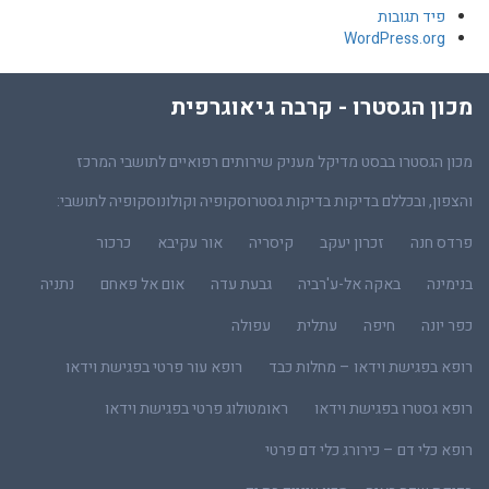
פיד תגובות
WordPress.org
מכון הגסטרו - קרבה גיאוגרפית
מכון הגסטרו בבסט מדיקל מעניק שירותים רפואיים לתושבי המרכז
והצפון, ובכללם בדיקות בדיקות גסטרוסקופיה וקולונוסקופיה לתושבי:
פרדס חנה
זכרון יעקב
קיסריה
אור עקיבא
כרכור
בנימינה
באקה אל-ע'רביה
גבעת עדה
אום אל פאחם
נתניה
כפר יונה
חיפה
עתלית
עפולה
רופא בפגישת וידאו – מחלות כבד
רופא עור פרטי בפגישת וידאו
רופא גסטרו בפגישת וידאו
ראומטולוג פרטי בפגישת וידאו
רופא כלי דם – כירורג כלי דם פרטי