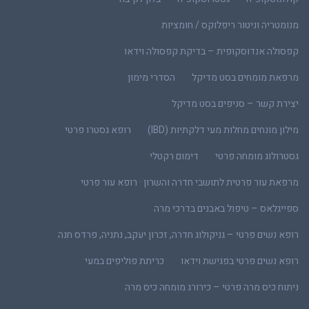
מנומטריה וניטור ריפלוקס / חומציות
קפסולה אנדוסקופית – בדיקת קפסולה וידאו
מרפאת מומחים בסט מדיקל
הסדרי מימון
יצירת קשר – סניפים בסט מדיקל
מילון מונחים מחלות מעי דלקתיות (IBD)
רופא גסטרו פרטי
גסטרולוג מומחה פרטי
דימום רקטלי
מרפאת עור פרטית לתושבי חדרה והשרון · רופא עור פרטי
ספייגלאס – טיפול באבנים בדרכי מרה
רופא נשים פרטי – גניקולוג חדרה, זכרון יעקב, נתניה, פרדס חנה
רופא נשים פרטי בפגישת וידאו
כריתת פוליפים במעי
ניתוח כיס מרה פרטי – כירורג מומחה כיס מרה