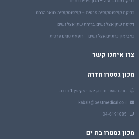
בדיקת שדה ראיה – מכון עיניים בת ים
בדיקת קולפוסקופיה פרטית – קולפוסקופיה צוואר הרחם
דליפת שתן אצל נשים, בריחת שתן אצל נשים
כאבי אגן כרוניים אצל נשים – רופאת נשים פרטית
צרו איתנו קשר
מכון גסטרו חדרה
מרכז שערי חדרה, יהודי פקיעין 1 חדרה
kabala@bestmedical.co.il
04-6191885
מכון גסטרו בת ים