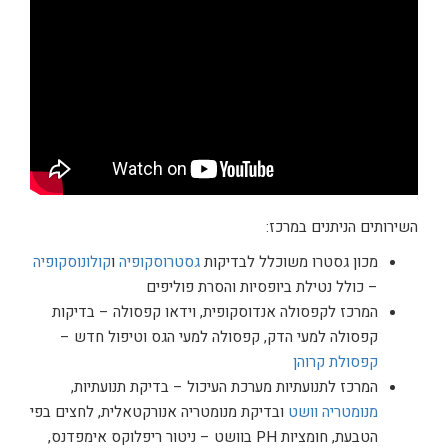
השירותים הניתנים במרכז:
מכון גסטרו משוכלל לבדיקות
גסטרוסקופיה
ו
קולונוסקופיה
– כולל נטילת ביופסיות והסרת פוליפים
המרכז לקפסולה אנדוסקופית, וידאו קפסולה – בדיקות
קפסולה למעי הדק, קפסולה למעי הגס וטיפול חדש –
קפסולת קרוהן
המרכז לתנועתיות מערכת העיכול – בדיקת תנועתיות,
מנומטריה וושט
ובדיקת מנומטריה אנורקטאלית, לחצים בפי
הטבעת, חומציות PH בוושט – ניטור ריפלוקס אימפדנס,