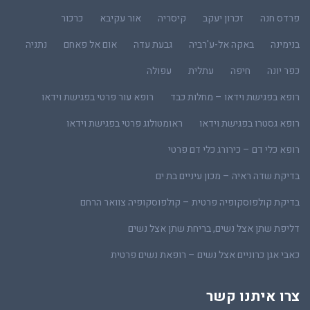
פרדס חנה
זכרון יעקב
קיסריה
אור עקיבא
כרכור
בנימינה
באקה אל-ע'רביה
גבעת עדה
אום אל פאחם
נתניה
כפר יונה
חיפה
עתלית
עפולה
רופא בפגישת וידאו – מחלות כבד
רופא עור פרטי בפגישת וידאו
רופא גסטרו בפגישת וידאו
ראומטולוג פרטי בפגישת וידאו
רופא כלי דם – כירורג כלי דם פרטי
בדיקת שדה ראיה – מכון עיניים בת ים
בדיקת קולפוסקופיה פרטית – קולפוסקופיה צוואר הרחם
דליפת שתן אצל נשים, בריחת שתן אצל נשים
כאבי אגן כרוניים אצל נשים – רופאת נשים פרטית
צרו איתנו קשר