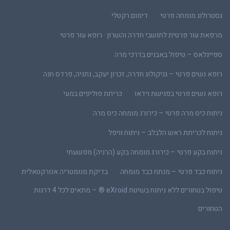
גסטרולוג מומחה פרטי
דימום רקטלי
מרפאת עור פרטית לתושבי חדרה והשרון · רופא עור פרטי
ספייגלאס – טיפול באבנים בדרכי מרה
רופא נשים פרטי – גניקולוג חדרה, זכרון יעקב, נתניה, פרדס חנה
רופא נשים פרטי בפגישת וידאו
כריתת פוליפים במעי
ניתוח כיס מרה פרטי – כירורג מומחה כיס מרה
ניתוח לכריתת ראש הלבלב – ניתוח וויפל
ניתוח בקע פרטי – כירורג מומחה בקע (הרניה) מפשעתי
ניתוח כבד פרטי – מנתח כבד מומחה
בדיקת מנומטריה אנורקטאלית
טיפול בטחורים ללא ניתוח בשיטת eXroid ® – מתאים לכל 4 דרגות
הטחורים