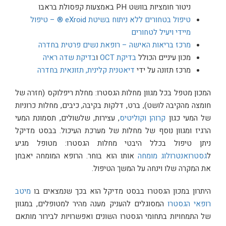
ניטור חומציות בוושט PH באמצעות קפסולת בראבו
טיפול בטחורים ללא ניתוח בשיטת eXroid ® – טיפול
מיידי ויעיל לטחורים
מרכז בריאות האישה – רופאת נשים פרטית בחדרה
מכון עיניים הכולל
בדיקת OCT
ו
בדיקת שדה ראיה
מרכז תזונה על ידי
דיאטנית קלינית, תזונאית בחדרה
המכון מטפל בכל מגוון מחלות הגסטרו: מחלת ריפלוקס (חזרה של
חומצה מהקיבה לושט), ברט, דלקות בקיבה, כיבים, מחלות כרוניות
של המעי כגון
קרוהן וקוליטיס
, עצירות, שלשולים, תסמונת המעי
הרגיז ומגוון נוסף של מחלות של מערכת העיכול. בבסט מדיקל
ניתן טיפול בכלל היבטי מחלות הגסטרו: מטופל מגיע
ל
גסטרואנטרולוג מומחה
אותו הוא בוחר. הרופא המומחה יאבחן
את המקרה שלו וינחה על המשך הטיפול.
היתרון במכון הגסטרו בבסט מדיקל הוא בכך שנמצאים בו
מיטב
רופאי הגסטרו
המסוגלים להעניק מענה מהיר למטופלים, במגוון
של התמחויות בתחומי הגסטרו השונים ואפשרויות לבירור מותאם