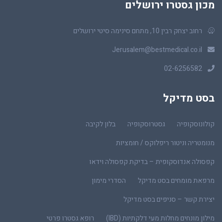
מכון גסטרו ירושלים
רחוב יצחק רבין 10, מתחם סינימה סיטי ירושלים
Jerusalem@bestmedical.co.il
02-6256582
בסט מדיקל
קולונוסקופיה
גסטרוסקופיה
בלון לקיבה
מנומטריה וניטור ריפלוקס / חומציות
קפסולה אנדוסקופית – בדיקת קפסולה וידאו
מרפאת מומחים בסט מדיקל
הסדרי מימון
יצירת קשר – סניפים בסט מדיקל
מילון מונחים מחלות מעי דלקתיות (IBD)
רופא גסטרו פרטי