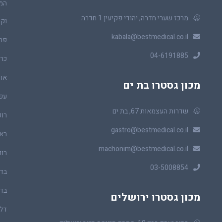
המר
מרכז שערי חדרה, יהודי פקיעין 1 חדרה
וקו
kabala@bestmedical.co.il
פר
04-6191885
כרכ
או
מכון גסטרו בת ים
עפ
שדרות העצמאות 67, בת ים
רופ
gastro@bestmedical.co.il
ראו
machonim@bestmedical.co.il
רופ
03-5008854
בדי
בדי
מכון גסטרו ירושלים
דלי