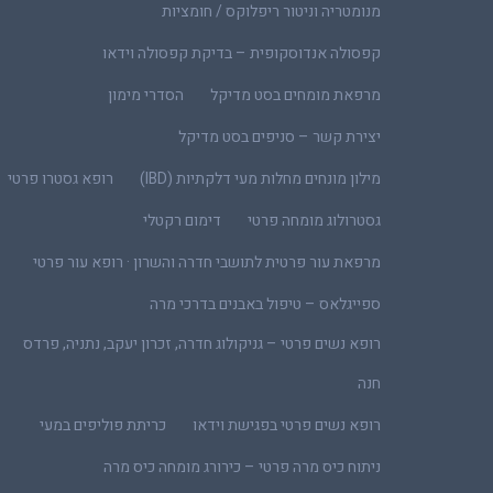
מנומטריה וניטור ריפלוקס / חומציות
קפסולה אנדוסקופית – בדיקת קפסולה וידאו
מרפאת מומחים בסט מדיקל
הסדרי מימון
יצירת קשר – סניפים בסט מדיקל
מילון מונחים מחלות מעי דלקתיות (IBD)
רופא גסטרו פרטי
גסטרולוג מומחה פרטי
דימום רקטלי
מרפאת עור פרטית לתושבי חדרה והשרון · רופא עור פרטי
ספייגלאס – טיפול באבנים בדרכי מרה
רופא נשים פרטי – גניקולוג חדרה, זכרון יעקב, נתניה, פרדס
חנה
רופא נשים פרטי בפגישת וידאו
כריתת פוליפים במעי
ניתוח כיס מרה פרטי – כירורג מומחה כיס מרה