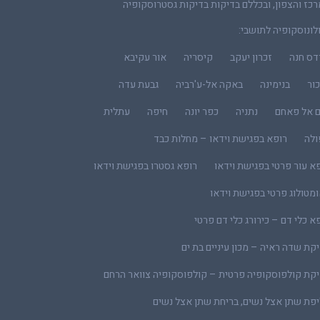
כז והצפון, ובכללם בדיקות בדיקות גסטרוסקופיה
לונוסקופיה לתושבי:
דס חנה
זכרון יעקב
קיסריה
אור עקיבא
ור
בנימינה
באקה אל-ע'רביה
גבעת עדה
ם אל פאחם
נתניה
כפר יונה
חיפה
עתלית
ולה
רופא בפגישת וידאו – מחלות כבד
א עור פרטי בפגישת וידאו
רופא גסטרו בפגישת וידאו
מטולוג פרטי בפגישת וידאו
א כלי דם – כירורג כלי דם פרטי
קת שדה ראיה – מכון עיניים בת ים
קת קולפוסקופיה פרטית – קולפוסקופיה צוואר הרחם
פת שתן אצל נשים, בריחת שתן אצל נשים