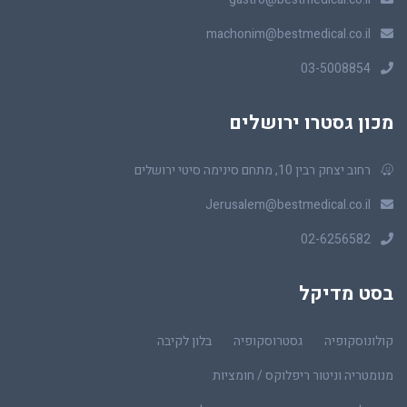
machonim@bestmedical.co.il
03-5008854
מכון גסטרו ירושלים
רחוב יצחק רבין 10, מתחם סינימה סיטי ירושלים
Jerusalem@bestmedical.co.il
02-6256582
בסט מדיקל
קולונוסקופיה
גסטרוסקופיה
בלון לקיבה
מנומטריה וניטור ריפלוקס / חומציות