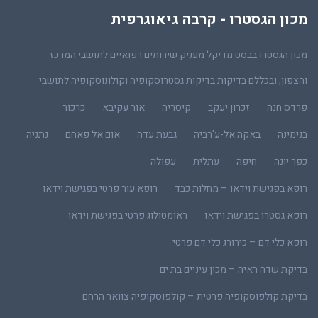
מכון הגסטרו - קרבה גיאוגרפית
מכון הגסטרו בבסט מדיקל מעניק שירותים רפואיים לתושבי המרכז
והצפון, ובכללם בדיקות בדיקות גסטרוסקופיה וקולונוסקופיה לתושבי:
פרדס חנה
זכרון יעקב
קיסריה
אור עקיבא
כרכור
בנימינה
באקה אל-ע'רביה
גבעת עדה
אום אל פאחם
נתניה
כפר יונה
חיפה
עתלית
עפולה
רופא בפגישת וידאו – מחלות כבד
רופא עור פרטי בפגישת וידאו
רופא גסטרו בפגישת וידאו
ראומטולוג פרטי בפגישת וידאו
רופא כלי דם – כירורג כלי דם פרטי
בדיקת שדה ראיה – מכון עיניים בת ים
בדיקת קולפוסקופיה פרטית – קולפוסקופיה צוואר הרחם