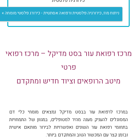
כירורגיה פלסטית
ניתוח מוז, כירורגיה פלסטית ורפואה אסתטית - כירורג פלסטי מומחה »
מרכז רפואת עור בסט מדיקל – מרכז רפואי
פרטי
מיטב הרופאים וציוד חדיש ומתקדם
במרכז לרפואת עור בבסט מדיקל נמצאים מומחי כלי דם
המסוגלים להעניק מענה מהיר למטופלים, במגוון של התמחויות
בתחומי רפואת עור השונים ואפשרויות לבירור מותאם אישית
ובזמן קצר עם המכשור הטוב והמתקדם ביותר.