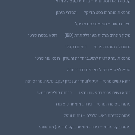
קפסולה אנדוסקופית – בדיקת קפסולה וידאו
מרפאת מומחים בסט מדיקל
הסדרי מימון
יצירת קשר – סניפים בסט מדיקל
מילון מונחים מחלות מעי דלקתיות (IBD)
רופא גסטרו פרטי
גסטרולוג מומחה פרטי
דימום רקטלי
מרפאת עור פרטית לתושבי חדרה והשרון · רופא עור פרטי
ספייגלאס – טיפול באבנים בדרכי מרה
רופא נשים פרטי – גניקולוג חדרה, זכרון יעקב, נתניה, פרדס חנה
רופא נשים פרטי בפגישת וידאו
כריתת פוליפים במעי
ניתוח כיס מרה פרטי – כירורג מומחה כיס מרה
ניתוח לכריתת ראש הלבלב – ניתוח וויפל
ניתוח בקע פרטי – כירורג מומחה בקע (הרניה) מפשעתי