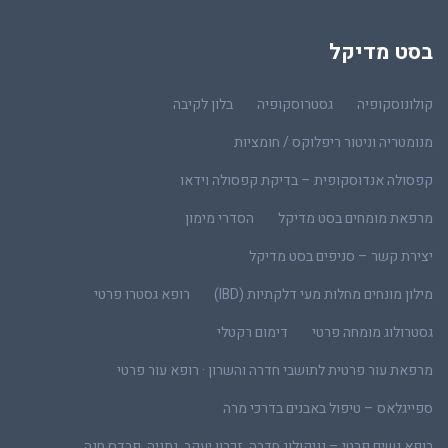
בסט מדיקל
קולונוסקופיה
גסטרוסקופיה
בלון לקיבה
מנומטריה וניטור ריפלוקס / חומציות
קפסולה אנדוסקופית – בדיקת קפסולה וידאו
מרפאת מומחים בסט מדיקל
הסדרי מימון
יצירת קשר – סניפים בסט מדיקל
מילון מונחים מחלות מעי דלקתיות (IBD)
רופא גסטרו פרטי
גסטרולוג מומחה פרטי
דימום רקטלי
מרפאת עור פרטית לתושבי חדרה והשרון · רופא עור פרטי
ספייגלאס – טיפול באבנים בדרכי מרה
רופא נשים פרטי – גניקולוג חדרה, זכרון יעקב, נתניה, פרדס חנה