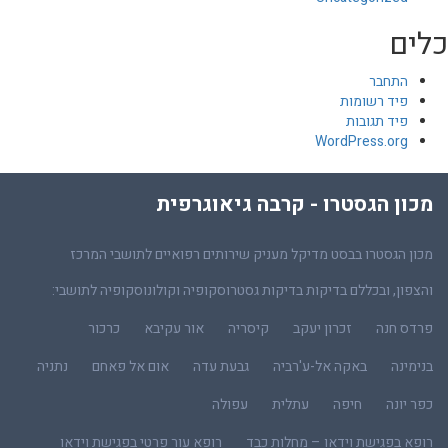
כלים
התחבר
פיד רשומות
פיד תגובות
WordPress.org
מכון הגסטרו - קרבה גיאוגרפית
מכון הגסטרו בבסט מדיקל מעניק שירותים רפואיים לתושבי המרכז
והצפון, ובכללם בדיקות בדיקות גסטרוסקופיה וקולונוסקופיה לתושבי:
פרדס חנה
זכרון יעקב
קיסריה
אור עקיבא
כרכור
בנימינה
באקה אל-ע'רביה
גבעת עדה
אום אל פאחם
נתניה
כפר יונה
חיפה
עתלית
עפולה
רופא בפגישת וידאו – מחלות כבד
רופא עור פרטי בפגישת וידאו