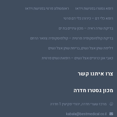
רופא גסטרו בפגישת וידאו
ראומטולוג פרטי בפגישת וידאו
רופא כלי דם – כירורג כלי דם פרטי
בדיקת שדה ראיה – מכון עיניים בת ים
בדיקת קולפוסקופיה פרטית – קולפוסקופיה צוואר הרחם
דליפת שתן אצל נשים, בריחת שתן אצל נשים
כאבי אגן כרוניים אצל נשים – רופאת נשים פרטית
צרו איתנו קשר
מכון גסטרו חדרה
מרכז שערי חדרה, יהודי פקיעין 1 חדרה
kabala@bestmedical.co.il