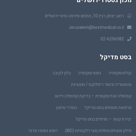
מכון גסטרו ירושלים
רחוב יצחק רבין 10, מתחם סינימה סיטי ירושלים
Jerusalem@bestmedical.co.il
02-6256582
בסט מדיקל
קולונוסקופיה
גסטרוסקופיה
בלון לקיבה
מנומטריה וניטור ריפלוקס / חומציות
קפסולה אנדוסקופית – בדיקת קפסולה וידאו
מרפאת מומחים בסט מדיקל
הסדרי מימון
יצירת קשר – סניפים בסט מדיקל
מילון מונחים מחלות מעי דלקתיות (IBD)
רופא גסטרו פרטי