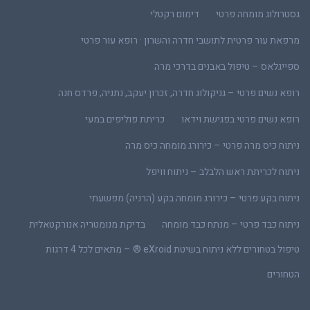
גסטרולוג מומחה פרטי
דימום רקטלי
מרפאת עור פרטית לתושבי חדרה והשרון · רופא עור פרטי
ספייגלאס – טיפול באבנים בדרכי מרה
רופא נשים פרטי – גניקולוג חדרה, זכרון יעקב, נתניה, פרדס חנה
רופא נשים פרטי בפגישת וידאו
כריתת פוליפים במעי
ניתוח כיס מרה פרטי – כירורג מומחה כיס מרה
ניתוח לכריתת ראש הלבלב – ניתוח וויפל
ניתוח בקע פרטי – כירורג מומחה בקע (הרניה) מפשעתי
ניתוח כבד פרטי – מנתח כבד מומחה
בדיקת מנומטריה אנורקטאלית
טיפול בטחורים ללא ניתוח בשיטת eXroid ® – מתאים לכל 4 דרגות
הטחורים