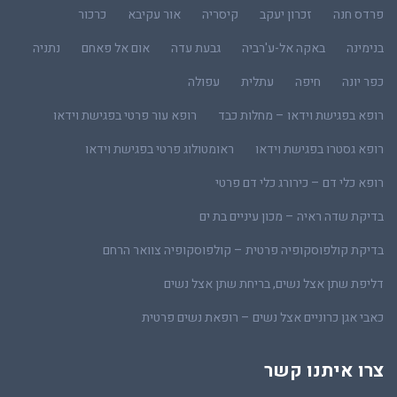
פרדס חנה
זכרון יעקב
קיסריה
אור עקיבא
כרכור
בנימינה
באקה אל-ע'רביה
גבעת עדה
אום אל פאחם
נתניה
כפר יונה
חיפה
עתלית
עפולה
רופא בפגישת וידאו – מחלות כבד
רופא עור פרטי בפגישת וידאו
רופא גסטרו בפגישת וידאו
ראומטולוג פרטי בפגישת וידאו
רופא כלי דם – כירורג כלי דם פרטי
בדיקת שדה ראיה – מכון עיניים בת ים
בדיקת קולפוסקופיה פרטית – קולפוסקופיה צוואר הרחם
דליפת שתן אצל נשים, בריחת שתן אצל נשים
כאבי אגן כרוניים אצל נשים – רופאת נשים פרטית
צרו איתנו קשר