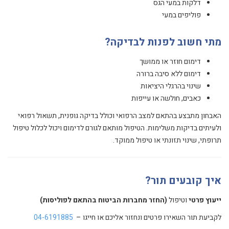
דלקות במעי הגס
פוליפים במעי
מתי חשוב לפנות לבדיקה?
דימום חוזר או ממושך
דימום ללא סיבה ברורה
שינוי בהרגלי היציאות
כאבים, חולשה או עייפות
האבחון מתבצע בהתאם למצב הרפואי וכולל בדיקה גופנית, תשאול רפואי
ולעיתים בדיקות משלימות. הטיפול מותאם לגורם לדימום ויכול לכלול טיפול
תרופתי, שינוי תזונתי או טיפול ממוקד.
איך קובעים תור?
ייעוץ פרטי
וטיפול
(החזר מחברות הביטוח בהתאם לפוליסות)
לקביעת תור השאירו פרטים ונחזור אליכם או חייגו –
04-6191885