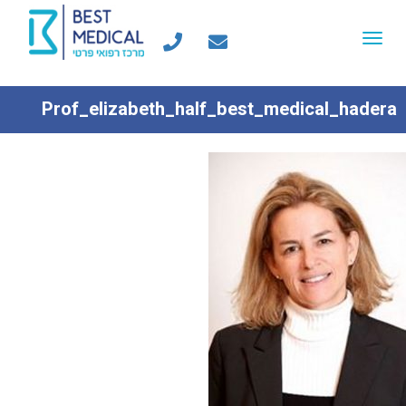
Toggle
navigation
Prof_elizabeth_half_best_medical_hadera