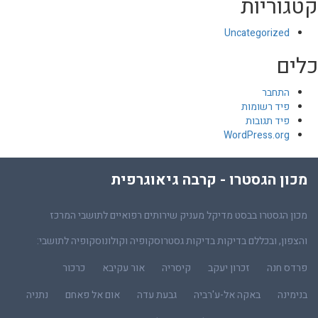
קטגוריות
Uncategorized
כלים
התחבר
פיד רשומות
פיד תגובות
WordPress.org
מכון הגסטרו - קרבה גיאוגרפית
מכון הגסטרו בבסט מדיקל מעניק שירותים רפואיים לתושבי המרכז
והצפון, ובכללם בדיקות בדיקות גסטרוסקופיה וקולונוסקופיה לתושבי:
פרדס חנה
זכרון יעקב
קיסריה
אור עקיבא
כרכור
בנימינה
באקה אל-ע'רביה
גבעת עדה
אום אל פאחם
נתניה