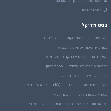
Jerusalem@bestmedical.co.il
02-6256582
בסט מדיקל
קולונוסקופיה
גסטרוסקופיה
בלון לקיבה
מנומטריה וניטור ריפלוקס / חומציות
קפסולה אנדוסקופית – בדיקת קפסולה וידאו
מרפאת מומחים בסט מדיקל
הסדרי מימון
יצירת קשר – סניפים בסט מדיקל
מילון מונחים מחלות מעי דלקתיות (IBD)
רופא גסטרו פרטי
גסטרולוג מומחה פרטי
דימום רקטלי
מרפאת עור פרטית לתושבי חדרה והשרון · רופא עור פרטי