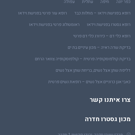
כפר יונה
חיפה
עתלית
עפולה
רופא בפגישת וידאו – מחלות כבד
רופא עור פרטי בפגישת וידאו
רופא גסטרו בפגישת וידאו
ראומטולוג פרטי בפגישת וידאו
רופא כלי דם – כירורג כלי דם פרטי
בדיקת שדה ראיה – מכון עיניים בת ים
בדיקת קולפוסקופיה פרטית – קולפוסקופיה צוואר הרחם
דליפת שתן אצל נשים, בריחת שתן אצל נשים
כאבי אגן כרוניים אצל נשים – רופאת נשים פרטית
צרו איתנו קשר
מכון גסטרו חדרה
מרכז שערי חדרה, יהודי פקיעין 1 חדרה