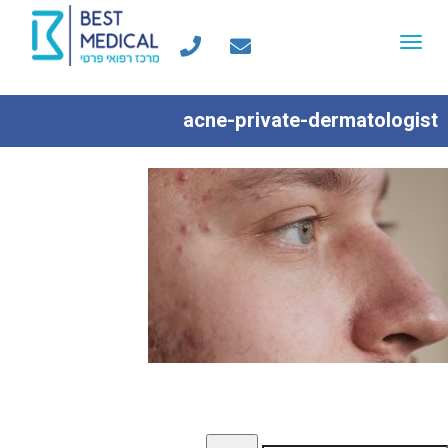
Toggle
navigation
acne-private-dermatologist