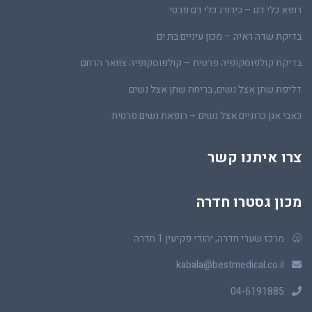
רופא כלי דם – כירורג כלי דם פרטי
בדיקת שדה ראיה – מכון עיניים בת ים
בדיקת קולפוסקופיה פרטית – קולפוסקופיה צוואר הרחם
דליפת שתן אצל נשים, בריחת שתן אצל נשים
כאבי אגן כרוניים אצל נשים – רופאת נשים פרטית
צרו איתנו קשר
מכון גסטרו חדרה
מרכז שערי חדרה, יהודי פקיעין 1 חדרה
kabala@bestmedical.co.il
04-6191885