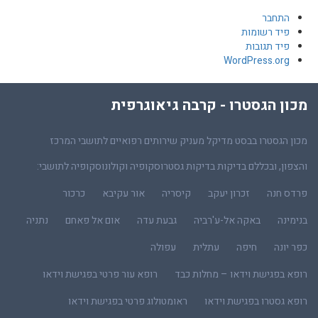
התחבר
פיד רשומות
פיד תגובות
WordPress.org
מכון הגסטרו - קרבה גיאוגרפית
מכון הגסטרו בבסט מדיקל מעניק שירותים רפואיים לתושבי המרכז
והצפון, ובכללם בדיקות בדיקות גסטרוסקופיה וקולונוסקופיה לתושבי:
פרדס חנה
זכרון יעקב
קיסריה
אור עקיבא
כרכור
בנימינה
באקה אל-ע'רביה
גבעת עדה
אום אל פאחם
נתניה
כפר יונה
חיפה
עתלית
עפולה
רופא בפגישת וידאו – מחלות כבד
רופא עור פרטי בפגישת וידאו
רופא גסטרו בפגישת וידאו
ראומטולוג פרטי בפגישת וידאו