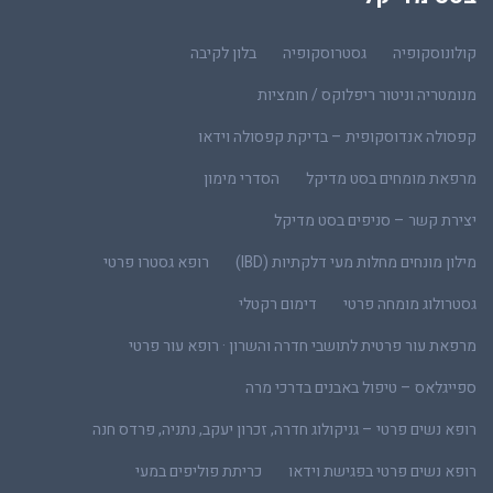
קולונוסקופיה
גסטרוסקופיה
בלון לקיבה
מנומטריה וניטור ריפלוקס / חומציות
קפסולה אנדוסקופית – בדיקת קפסולה וידאו
מרפאת מומחים בסט מדיקל
הסדרי מימון
יצירת קשר – סניפים בסט מדיקל
מילון מונחים מחלות מעי דלקתיות (IBD)
רופא גסטרו פרטי
גסטרולוג מומחה פרטי
דימום רקטלי
מרפאת עור פרטית לתושבי חדרה והשרון · רופא עור פרטי
ספייגלאס – טיפול באבנים בדרכי מרה
רופא נשים פרטי – גניקולוג חדרה, זכרון יעקב, נתניה, פרדס חנה
רופא נשים פרטי בפגישת וידאו
כריתת פוליפים במעי