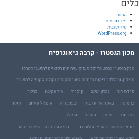
כלים
התחבר
פיד רשומות
פיד תגובות
WordPress.org
מכון הגסטרו - קרבה גיאוגרפית
מכון הגסטרו בבסט מדיקל מעניק שירותים רפואיים לתושבי המרכז
והצפון, ובכללם בדיקות בדיקות גסטרוסקופיה וקולונוסקופיה לתושבי:
פרדס חנה
זכרון יעקב
קיסריה
אור עקיבא
כרכור
בנימינה
באקה אל-ע'רביה
גבעת עדה
אום אל פאחם
נתניה
כפר יונה
חיפה
עתלית
עפולה
רופא בפגישת וידאו – מחלות כבד
רופא עור פרטי בפגישת וידאו
רופא גסטרו בפגישת וידאו
ראומטולוג פרטי בפגישת וידאו