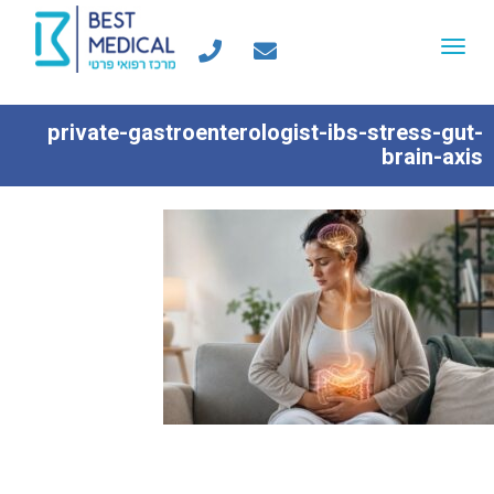
Toggle
navigation
private-gastroenterologist-ibs-stress-gut-
brain-axis