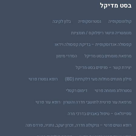
בסט מדיקל
קולונוסקופיה
גסטרוסקופיה
בלון לקיבה
מנומטריה וניטור ריפלוקס / חומציות
קפסולה אנדוסקופית – בדיקת קפסולה וידאו
מרפאת מומחים בסט מדיקל
הסדרי מימון
יצירת קשר – סניפים בסט מדיקל
מילון מונחים מחלות מעי דלקתיות (IBD)
רופא גסטרו פרטי
גסטרולוג מומחה פרטי
דימום רקטלי
מרפאת עור פרטית לתושבי חדרה והשרון · רופא עור פרטי
ספייגלאס – טיפול באבנים בדרכי מרה
רופא נשים פרטי – גניקולוג חדרה, זכרון יעקב, נתניה, פרדס חנה