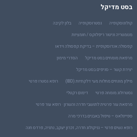
בסט מדיקל
קולונוסקופיה
גסטרוסקופיה
בלון לקיבה
מנומטריה וניטור ריפלוקס / חומציות
קפסולה אנדוסקופית – בדיקת קפסולה וידאו
מרפאת מומחים בסט מדיקל
הסדרי מימון
יצירת קשר – סניפים בסט מדיקל
מילון מונחים מחלות מעי דלקתיות (IBD)
רופא גסטרו פרטי
גסטרולוג מומחה פרטי
דימום רקטלי
מרפאת עור פרטית לתושבי חדרה והשרון · רופא עור פרטי
ספייגלאס – טיפול באבנים בדרכי מרה
רופא נשים פרטי – גניקולוג חדרה, זכרון יעקב, נתניה, פרדס חנה