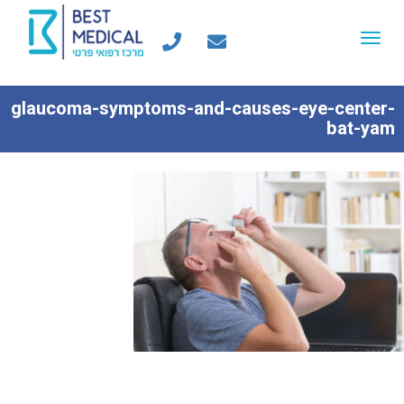
Toggle
navigation
glaucoma-symptoms-and-causes-eye-center-
bat-yam