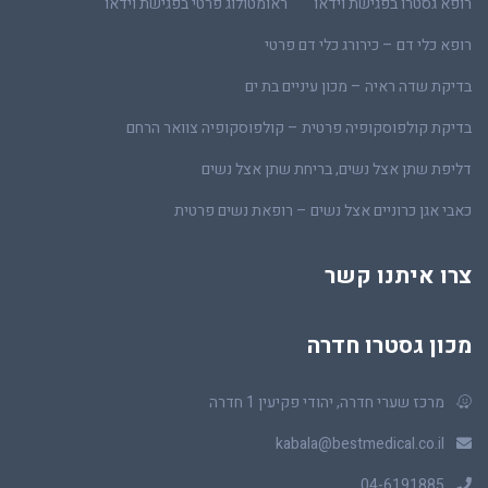
רופא גסטרו בפגישת וידאו
ראומטולוג פרטי בפגישת וידאו
רופא כלי דם – כירורג כלי דם פרטי
בדיקת שדה ראיה – מכון עיניים בת ים
בדיקת קולפוסקופיה פרטית – קולפוסקופיה צוואר הרחם
דליפת שתן אצל נשים, בריחת שתן אצל נשים
כאבי אגן כרוניים אצל נשים – רופאת נשים פרטית
צרו איתנו קשר
מכון גסטרו חדרה
מרכז שערי חדרה, יהודי פקיעין 1 חדרה
kabala@bestmedical.co.il
04-6191885