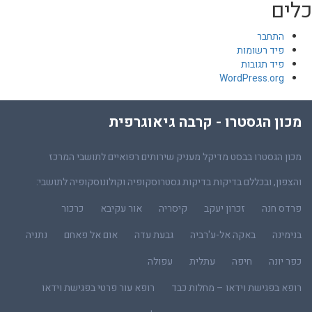
כלים
התחבר
פיד רשומות
פיד תגובות
WordPress.org
מכון הגסטרו - קרבה גיאוגרפית
מכון הגסטרו בבסט מדיקל מעניק שירותים רפואיים לתושבי המרכז
והצפון, ובכללם בדיקות בדיקות גסטרוסקופיה וקולונוסקופיה לתושבי:
פרדס חנה
זכרון יעקב
קיסריה
אור עקיבא
כרכור
בנימינה
באקה אל-ע'רביה
גבעת עדה
אום אל פאחם
נתניה
כפר יונה
חיפה
עתלית
עפולה
רופא בפגישת וידאו – מחלות כבד
רופא עור פרטי בפגישת וידאו