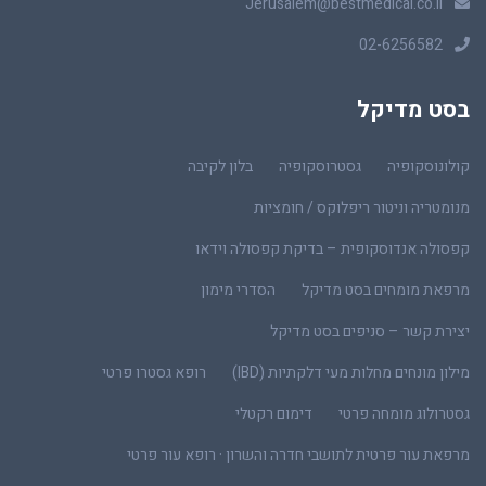
Jerusalem@bestmedical.co.il
02-6256582
בסט מדיקל
קולונוסקופיה
גסטרוסקופיה
בלון לקיבה
מנומטריה וניטור ריפלוקס / חומציות
קפסולה אנדוסקופית – בדיקת קפסולה וידאו
מרפאת מומחים בסט מדיקל
הסדרי מימון
יצירת קשר – סניפים בסט מדיקל
מילון מונחים מחלות מעי דלקתיות (IBD)
רופא גסטרו פרטי
גסטרולוג מומחה פרטי
דימום רקטלי
מרפאת עור פרטית לתושבי חדרה והשרון · רופא עור פרטי