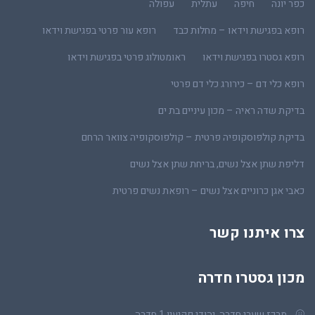
כפר יונה
חיפה
עתלית
עפולה
רופא בפגישת וידאו – מחלות כבד
רופא עור פרטי בפגישת וידאו
רופא גסטרו בפגישת וידאו
ראומטולוג פרטי בפגישת וידאו
רופא כלי דם – כירורג כלי דם פרטי
בדיקת שדה ראיה – מכון עיניים בת ים
בדיקת קולפוסקופיה פרטית – קולפוסקופיה צוואר הרחם
דליפת שתן אצל נשים, בריחת שתן אצל נשים
כאבי אגן כרוניים אצל נשים – רופאת נשים פרטית
צרו איתנו קשר
מכון גסטרו חדרה
מרכז שערי חדרה, יהודי פקיעין 1 חדרה