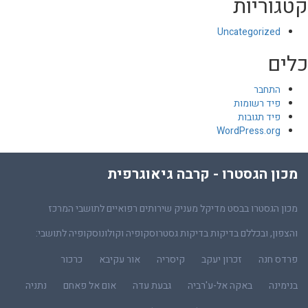
קטגוריות
Uncategorized
כלים
התחבר
פיד רשומות
פיד תגובות
WordPress.org
מכון הגסטרו - קרבה גיאוגרפית
מכון הגסטרו בבסט מדיקל מעניק שירותים רפואיים לתושבי המרכז
והצפון, ובכללם בדיקות בדיקות גסטרוסקופיה וקולונוסקופיה לתושבי:
פרדס חנה
זכרון יעקב
קיסריה
אור עקיבא
כרכור
בנימינה
באקה אל-ע'רביה
גבעת עדה
אום אל פאחם
נתניה