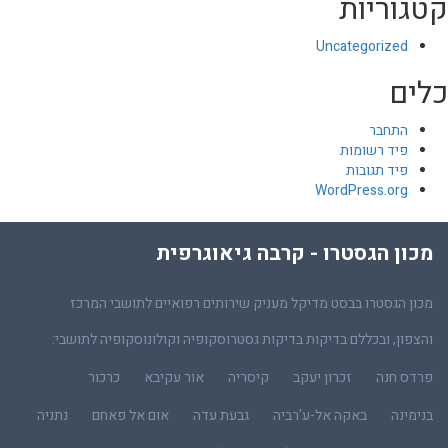
קטגוריות
Uncategorized
כלים
התחבר
פיד רשומות
פיד תגובות
WordPress.org
מכון הגסטרו - קרבה גיאוגרפית
מכון הגסטרו בבסט מדיקל מעניק שירותים רפואיים לתושבי המרכז
והצפון, ובכללם בדיקות בדיקות גסטרוסקופיה וקולונוסקופיה לתושבי:
פרדס חנה
זכרון יעקב
קיסריה
אור עקיבא
כרכור
בנימינה
באקה אל-ע'רביה
גבעת עדה
אום אל פאחם
נתניה