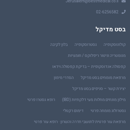
Jerusalem@bestmedical.co.il
02-6256582
בסט מדיקל
קולונוסקופיה
גסטרוסקופיה
בלון לקיבה
מנומטריה וניטור ריפלוקס / חומציות
קפסולה אנדוסקופית – בדיקת קפסולה וידאו
מרפאת מומחים בסט מדיקל
הסדרי מימון
יצירת קשר – סניפים בסט מדיקל
מילון מונחים מחלות מעי דלקתיות (IBD)
רופא גסטרו פרטי
גסטרולוג מומחה פרטי
דימום רקטלי
מרפאת עור פרטית לתושבי חדרה והשרון · רופא עור פרטי