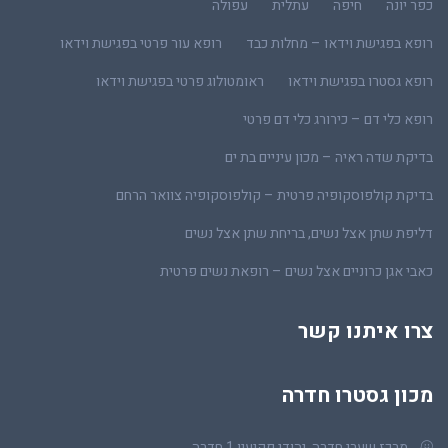
כפר יונה
חיפה
עתלית
עפולה
רופא בפגישת וידאו – מחלות כבד
רופא עור פרטי בפגישת וידאו
רופא גסטרו בפגישת וידאו
ראומטולוג פרטי בפגישת וידאו
רופא כלי דם – כירורג כלי דם פרטי
בדיקת שדה ראיה – מכון עיניים בת ים
בדיקת קולפוסקופיה פרטית – קולפוסקופיה צוואר הרחם
דליפת שתן אצל נשים, בריחת שתן אצל נשים
כאבי אגן כרוניים אצל נשים – רופאת נשים פרטית
צרו איתנו קשר
מכון גסטרו חדרה
מרכז שערי חדרה, יהודי פקיעין 1 חדרה