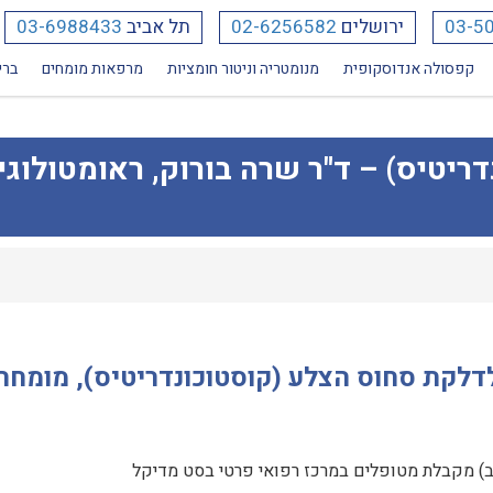
03-5
ירושלים
02-6256582
תל אביב
03-6988433
קפסולה אנדוסקופית
מנומטריה וניטור חומציות
מרפאות מומחים
ברי
יטיס) – ד"ר שרה בורוק, ראומטולוגי
דלקת סחוס הצלע (קוסטוכונדריטיס), מומחה
וב) מקבלת מטופלים במרכז רפואי פרטי בסט מדיקל