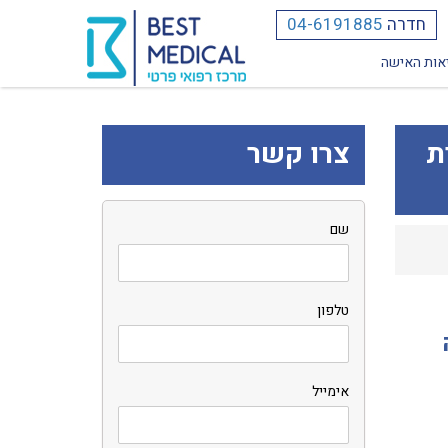
חדרה
04-6191885
אות האישה
ת
צרו קשר
שם
טלפון
אימייל