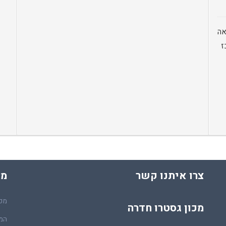
אה
ז
צרו איתנו קשר
מכ
מכו
מכון גסטרו חדרה
המר