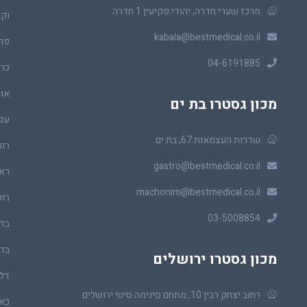
מרכז שערי חדרה, יהודי פקיעין 1 חדרה
וקו
kabala@bestmedical.co.il
פר
04-6191885
כרכ
או
מכון גסטרו בת ים
עפ
שדרות העצמאות 67, בת ים
רופ
gastro@bestmedical.co.il
ראו
machonim@bestmedical.co.il
רופ
03-5008854
בדי
בדי
מכון גסטרו ירושלים
דלי
רחוב יצחק רבין 10, מתחם סינימה סיטי ירושלים
כאב