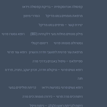
קפסולה אנדוסקופית – בדיקת קפסולה וידאו
מרפאת מומחים בסט מדיקל
הסדרי מימון
יצירת קשר – סניפים בסט מדיקל
מילון מונחים מחלות מעי דלקתיות (IBD)
רופא גסטרו פרטי
גסטרולוג מומחה פרטי
דימום רקטלי
מרפאת עור פרטית לתושבי חדרה והשרון · רופא עור פרטי
ספייגלאס – טיפול באבנים בדרכי מרה
רופא נשים פרטי – גניקולוג חדרה, זכרון יעקב, נתניה, פרדס
חנה
רופא נשים פרטי בפגישת וידאו
כריתת פוליפים במעי
ניתוח כיס מרה פרטי – כירורג מומחה כיס מרה
ניתוח לכריתת ראש הלבלב – ניתוח וויפל