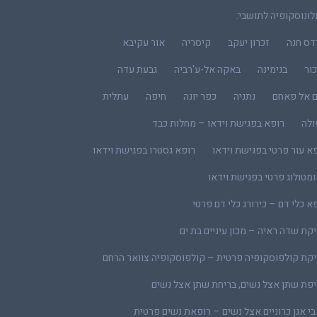
לונוסקופיה לתושבי:
דס חנה
זכרון יעקב
קיסריה
אור עקיבא
ור
בנימינה
באקה אל-ע'רביה
גבעת עדה
ם אל פאחם
נתניה
כפר יונה
חיפה
עתלית
ולה
רופא בפגישת וידאו – מחלות כבד
א עור פרטי בפגישת וידאו
רופא גסטרו בפגישת וידאו
מטולוג פרטי בפגישת וידאו
א כלי דם – כירורג כלי דם פרטי
קת שדה ראיה – מכון עיניים בת ים
קת קולפוסקופיה פרטית – קולפוסקופיה צוואר הרחם
פת שתן אצל נשים, בריחת שתן אצל נשים
י אגן כרוניים אצל נשים – רופאת נשים פרטית