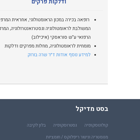
ודלקות פרקים
רופאה בכירה במכון הראומטולוגי, אחראית המרפ
המשולבת לראומטולוגיה וגסטרואנטרולוגיה, המרכ
הרפואי ע"ש סוראסקי (איכילוב)
מומחית לראומטולוגיה, מחלות מפרקים ודלקות
למידע נוסף אודות ד״ר שרה בורוק
בסט מדיקל
קולונוסקופיה
גסטרוסקופיה
בלון לקיבה
מנומטריה וניטור ריפלוקס / חומציות