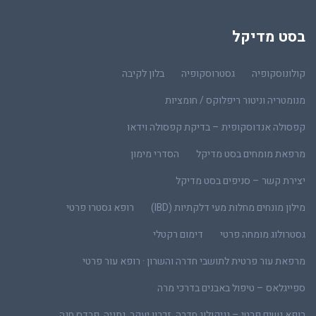
בסט מדיקל
קולונוסקופיה
גסטרוסקופיה
בלון לקיבה
מנומטריה וניטור ריפלוקס / חומציות
קפסולה אנדוסקופית – בדיקת קפסולה וידאו
מרפאת מומחים בסט מדיקל
הסדרי מימון
יצירת קשר – סניפים בסט מדיקל
מילון מונחים מחלות מעי דלקתיות (IBD)
רופא גסטרו פרטי
גסטרולוג מומחה פרטי
דימום רקטלי
מרפאת עור פרטית לתושבי חדרה והשרון · רופא עור פרטי
ספייגלאס – טיפול באבנים בדרכי מרה
רופא נשים פרטי – גניקולוג חדרה, זכרון יעקב, נתניה, פרדס חנה