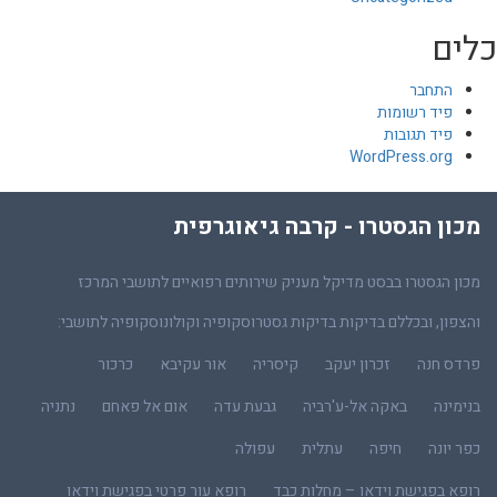
כלים
התחבר
פיד רשומות
פיד תגובות
WordPress.org
מכון הגסטרו - קרבה גיאוגרפית
מכון הגסטרו בבסט מדיקל מעניק שירותים רפואיים לתושבי המרכז
והצפון, ובכללם בדיקות בדיקות גסטרוסקופיה וקולונוסקופיה לתושבי:
פרדס חנה
זכרון יעקב
קיסריה
אור עקיבא
כרכור
בנימינה
באקה אל-ע'רביה
גבעת עדה
אום אל פאחם
נתניה
כפר יונה
חיפה
עתלית
עפולה
רופא בפגישת וידאו – מחלות כבד
רופא עור פרטי בפגישת וידאו