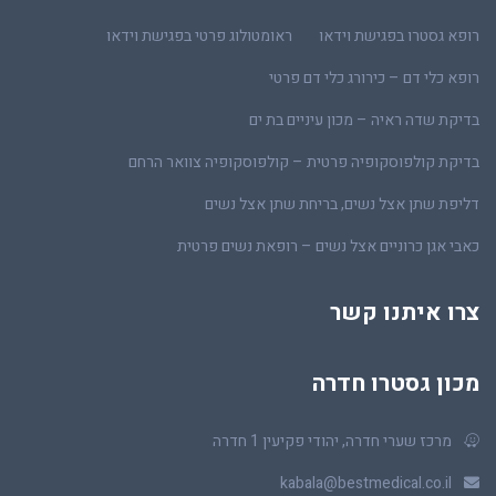
רופא גסטרו בפגישת וידאו
ראומטולוג פרטי בפגישת וידאו
רופא כלי דם – כירורג כלי דם פרטי
בדיקת שדה ראיה – מכון עיניים בת ים
בדיקת קולפוסקופיה פרטית – קולפוסקופיה צוואר הרחם
דליפת שתן אצל נשים, בריחת שתן אצל נשים
כאבי אגן כרוניים אצל נשים – רופאת נשים פרטית
צרו איתנו קשר
מכון גסטרו חדרה
מרכז שערי חדרה, יהודי פקיעין 1 חדרה
kabala@bestmedical.co.il