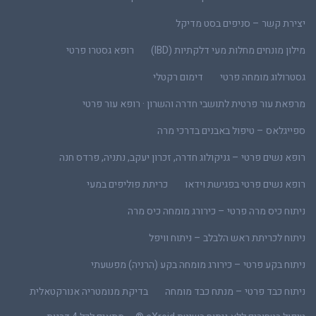
יצירת קשר – סניפים בסט מדיקל
מילון מונחים מחלות מעי דלקתיות (IBD)
רופא גסטרו פרטי
גסטרולוג מומחה פרטי
דימום רקטלי
מרפאת עור פרטית לתושבי חדרה והשרון · רופא עור פרטי
ספייגלאס – טיפול באבנים בדרכי מרה
רופא נשים פרטי – גניקולוג חדרה, זכרון יעקב, נתניה, פרדס חנה
רופא נשים פרטי בפגישת וידאו
כריתת פוליפים במעי
ניתוח כיס מרה פרטי – כירורג מומחה כיס מרה
ניתוח לכריתת ראש הלבלב – ניתוח וויפל
ניתוח בקע פרטי – כירורג מומחה בקע (הרניה) מפשעתי
ניתוח כבד פרטי – מנתח כבד מומחה
בדיקת מנומטריה אנורקטאלית