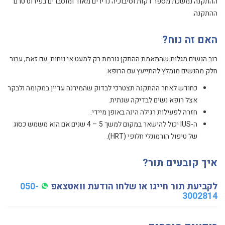
ההתקנה נמשכת מספר דקות וסיבוכיה נדירים מאוד ומוסברים בפירוט טרם
ההתקנה.
האם זה נוח?
רוב הנשים מגלות שהתאמת ההתקן גורמת רק למעט אי נוחות. עם זאת, עבור
חלק מהנשים מומלץ להתייעץ עם הרופא.
כחודש לאחר ההתקנה תצטרכי לבדוק שהמירנה עדיין במקומה ולבקר
אצל רופא נשים לבדיקה שנתית.
חזרה לפעילות רגילה הינה באופן מיידי.
ה-IUS יכול להישאר במקום למשך 5 – 4 שנים אם הוא משמש כסוג
של טיפול הורמונלי חלופי (HRT).
איך קובעים תור?
לקביעת תור חייגו או שלחו הודעת וואטצאפ
050-
3002814