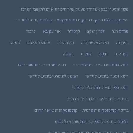
מכון הגסטרו בבסט מדיקל מעניק שירותים רפואיים לתושבי המרכז
והצפון, ובכללם בדיקות בדיקות גסטרוסקופיה וקולונוסקופיה לתושבי:
פרדס חנה
זכרון יעקב
קיסריה
אור עקיבא
כרכור
בנימינה
באקה אל-ע'רביה
גבעת עדה
אום אל פאחם
נתניה
כפר יונה
חיפה
עתלית
עפולה
רופא בפגישת וידאו – מחלות כבד
רופא עור פרטי בפגישת וידאו
רופא גסטרו בפגישת וידאו
ראומטולוג פרטי בפגישת וידאו
רופא כלי דם – כירורג כלי דם פרטי
בדיקת שדה ראיה – מכון עיניים בת ים
בדיקת קולפוסקופיה פרטית – קולפוסקופיה צוואר הרחם
דליפת שתן אצל נשים, בריחת שתן אצל נשים
כאבי אגן כרוניים אצל נשים – רופאת נשים פרטית