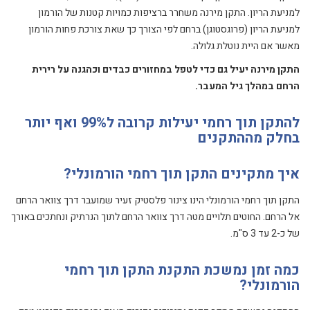
למניעת הריון. התקן מירנה משחרר ברציפות כמויות קטנות של הורמון
למניעת הריון (פרוגסטוגן) ברחם לפי הצורך כך שאת צורכת פחות הורמון
מאשר אם היית נוטלת גלולה.
התקן מירנה יעיל גם כדי לטפל במחזורים כבדים וכהגנה על רירית
הרחם במהלך גיל המעבר.
להתקן תוך רחמי יעילות קרובה ל99% ואף יותר
בחלק מההתקנים
איך מתקינים התקן תוך רחמי הורמונלי?
התקן תוך רחמי הורמונלי הינו צינור פלסטיק זעיר שמועבר דרך צוואר הרחם
אל הרחם. החוטים תלויים מטה דרך צוואר הרחם לתוך הנרתיק ונחתכים באורך
של כ-2 עד 3 ס"מ.
כמה זמן נמשכת התקנת התקן תוך רחמי
הורמונלי?