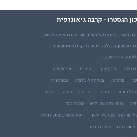
ון הגסטרו - קרבה גיאוגרפית
ן הגסטרו בבסט מדיקל מעניק שירותים רפואיים לתושבי
כז והצפון, ובכללם בדיקות בדיקות גסטרוסקופיה
לונוסקופיה לתושבי:
דס חנה
זכרון יעקב
קיסריה
אור עקיבא
ור
בנימינה
באקה אל-ע'רביה
גבעת עדה
ם אל פאחם
נתניה
כפר יונה
חיפה
עתלית
ולה
רופא בפגישת וידאו – מחלות כבד
א עור פרטי בפגישת וידאו
רופא גסטרו בפגישת וידאו
מטולוג פרטי בפגישת וידאו