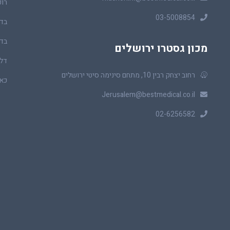
רופ
03-5008854
בדי
בדי
מכון גסטרו ירושלים
דלי
רחוב יצחק רבין 10, מתחם סינימה סיטי ירושלים
כאב
Jerusalem@bestmedical.co.il
02-6256582