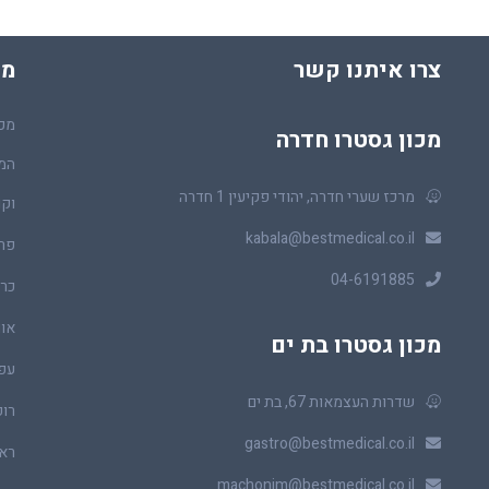
צרו איתנו קשר
מכ
מכו
מכון גסטרו חדרה
המר
מרכז שערי חדרה, יהודי פקיעין 1 חדרה
וקו
kabala@bestmedical.co.il
פר
04-6191885
כרכ
או
מכון גסטרו בת ים
עפ
שדרות העצמאות 67, בת ים
רופ
gastro@bestmedical.co.il
ראו
machonim@bestmedical.co.il