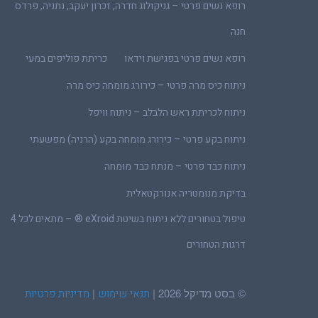
רופא נשים פרטי – גניקולוג חדרה, זכרון יעקב, נתניה, פרדס
חנה
רופא נשים פרטי בפגישת וידאו
כריתת פוליפים במעי
ניתוח כיס מרה פרטי – כירורג מומחה כיס מרה
ניתוח לכריתת ראש הלבלב – ניתוח וויפל
ניתוח בקע פרטי – כירורג מומחה בקע (הרניה) מפשעתי
ניתוח כבד פרטי – מנתח כבד מומחה
בדיקת מנומטריה אנורקטאלית
טיפול בטחורים ללא ניתוח בשיטת eXroid ® – מתאים לכל 4
דרגות הטחורים
© בסט מדיקל 2026 |
|
תנאי שימוש
מדיניות פרטיות