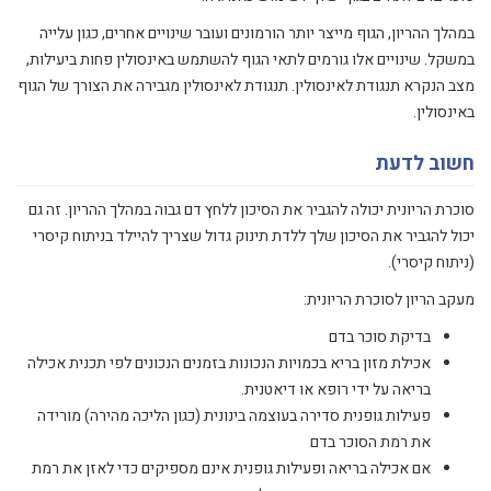
במהלך ההריון, הגוף מייצר יותר הורמונים ועובר שינויים אחרים, כגון עלייה
במשקל. שינויים אלו גורמים לתאי הגוף להשתמש באינסולין פחות ביעילות,
מצב הנקרא תנגודת לאינסולין. תנגודת לאינסולין מגבירה את הצורך של הגוף
באינסולין.
חשוב לדעת
סוכרת הריונית יכולה להגביר את הסיכון ללחץ דם גבוה במהלך ההריון. זה גם
יכול להגביר את הסיכון שלך ללדת תינוק גדול שצריך להיילד בניתוח קיסרי
(ניתוח קיסרי).
מעקב הריון לסוכרת הריונית:
בדיקת סוכר בדם
אכילת מזון בריא בכמויות הנכונות בזמנים הנכונים לפי תכנית אכילה
בריאה על ידי רופא או דיאטנית.
פעילות גופנית סדירה בעוצמה בינונית (כגון הליכה מהירה) מורידה
את רמת הסוכר בדם
אם אכילה בריאה ופעילות גופנית אינם מספיקים כדי לאזן את רמת