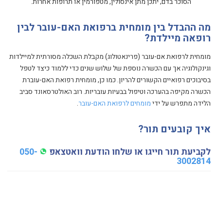
הסוכר בדם, יתכן מתן אינסולין, מטפורמין או תרופות אחרות.
מה ההבדל בין מומחית ברפואת האם-עובר לבין
רופאה מיילדת?
מומחית לרפואת אם-עובר (פרינאטולוג) מקבלת השכלה מסורתית למיילדות
וגינקולוגיה אך עם הכשרה נוספת של שלוש שנים כדי ללמוד כיצד לטפל
בסיבוכים רפואיים הקשורים להריון. כמו כן, מומחית רפואת האם-עוברת
הכשרה מקיפה בהערכה וטיפול בבעיות עובריות. רוב האולטרסאונד סביב
הלידה מתפרש על ידי
מומחים לרפואת האם-עובר
.
איך קובעים תור?
לקביעת תור חייגו או שלחו הודעת וואטצאפ
050-
3002814