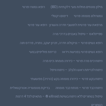
מילון מונחים מחלות מעי דלקתיות (IBD)
רופא גסטרו פרטי
גסטרולוג מומחה פרטי
דימום רקטלי
מרפאת עור פרטית לתושבי חדרה והשרון · רופא עור פרטי
ספייגלאס – טיפול באבנים בדרכי מרה
רופא נשים פרטי – גניקולוג חדרה, זכרון יעקב, נתניה, פרדס חנה
רופא נשים פרטי בפגישת וידאו
כריתת פוליפים במעי
ניתוח כיס מרה פרטי – כירורג מומחה כיס מרה
ניתוח לכריתת ראש הלבלב – ניתוח וויפל
ניתוח בקע פרטי – כירורג מומחה בקע (הרניה) מפשעתי
ניתוח כבד פרטי – מנתח כבד מומחה
בדיקת מנומטריה אנורקטאלית
טיפול בטחורים ללא ניתוח בשיטת eXroid ® – מתאים לכל 4 דרגות
הטחורים