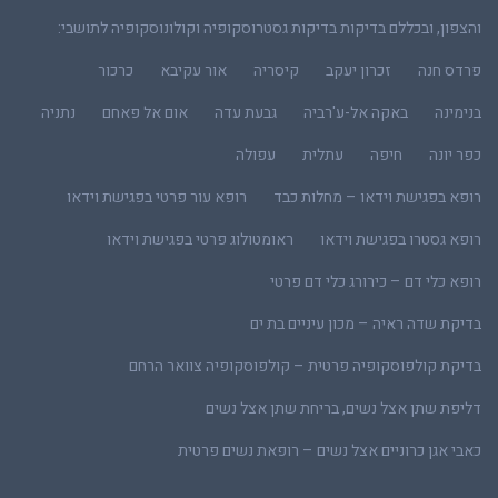
והצפון, ובכללם בדיקות בדיקות גסטרוסקופיה וקולונוסקופיה לתושבי:
פרדס חנה
זכרון יעקב
קיסריה
אור עקיבא
כרכור
בנימינה
באקה אל-ע'רביה
גבעת עדה
אום אל פאחם
נתניה
כפר יונה
חיפה
עתלית
עפולה
רופא בפגישת וידאו – מחלות כבד
רופא עור פרטי בפגישת וידאו
רופא גסטרו בפגישת וידאו
ראומטולוג פרטי בפגישת וידאו
רופא כלי דם – כירורג כלי דם פרטי
בדיקת שדה ראיה – מכון עיניים בת ים
בדיקת קולפוסקופיה פרטית – קולפוסקופיה צוואר הרחם
דליפת שתן אצל נשים, בריחת שתן אצל נשים
כאבי אגן כרוניים אצל נשים – רופאת נשים פרטית