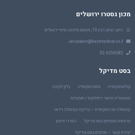
מכון גסטרו ירושלים
רחוב יצחק רבין 10, מתחם סינימה סיטי ירושלים
Jerusalem@bestmedical.co.il
02-6256582
בסט מדיקל
קולונוסקופיה
גסטרוסקופיה
בלון לקיבה
מנומטריה וניטור ריפלוקס / חומציות
קפסולה אנדוסקופית – בדיקת קפסולה וידאו
מרפאת מומחים בסט מדיקל
הסדרי מימון
יצירת קשר – סניפים בסט מדיקל