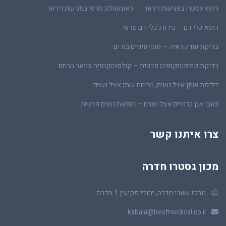
רופא גסטרו בפגישת וידאו
ראומטולוג פרטי בפגישת וידאו
רופא כלי דם – כירורג כלי דם פרטי
בדיקת שדה ראיה – מכון עיניים בת ים
בדיקת קולפוסקופיה פרטית – קולפוסקופיה צוואר הרחם
דליפת שתן אצל נשים, בריחת שתן אצל נשים
כאבי אגן כרוניים אצל נשים – רופאת נשים פרטית
צרו איתנו קשר
מכון גסטרו חדרה
מרכז שערי חדרה, יהודי פקיעין 1 חדרה
kabala@bestmedical.co.il