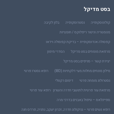
בסט מדיקל
קולונוסקופיה
גסטרוסקופיה
בלון לקיבה
מנומטריה וניטור ריפלוקס / חומציות
קפסולה אנדוסקופית – בדיקת קפסולה וידאו
מרפאת מומחים בסט מדיקל
הסדרי מימון
יצירת קשר – סניפים בסט מדיקל
מילון מונחים מחלות מעי דלקתיות (IBD)
רופא גסטרו פרטי
גסטרולוג מומחה פרטי
דימום רקטלי
מרפאת עור פרטית לתושבי חדרה והשרון · רופא עור פרטי
ספייגלאס – טיפול באבנים בדרכי מרה
רופא נשים פרטי – גניקולוג חדרה, זכרון יעקב, נתניה, פרדס חנה