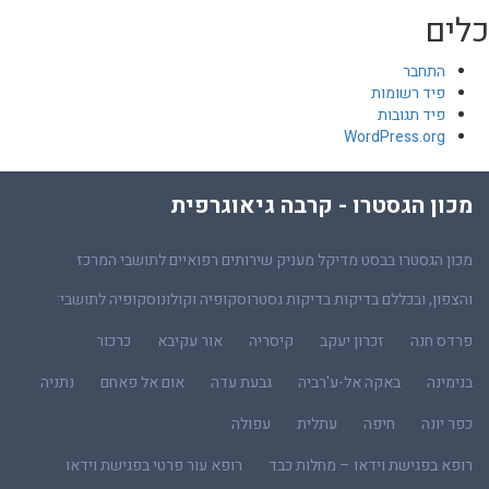
כלים
התחבר
פיד רשומות
פיד תגובות
WordPress.org
מכון הגסטרו - קרבה גיאוגרפית
מכון הגסטרו בבסט מדיקל מעניק שירותים רפואיים לתושבי המרכז
והצפון, ובכללם בדיקות בדיקות גסטרוסקופיה וקולונוסקופיה לתושבי:
פרדס חנה
זכרון יעקב
קיסריה
אור עקיבא
כרכור
בנימינה
באקה אל-ע'רביה
גבעת עדה
אום אל פאחם
נתניה
כפר יונה
חיפה
עתלית
עפולה
רופא בפגישת וידאו – מחלות כבד
רופא עור פרטי בפגישת וידאו