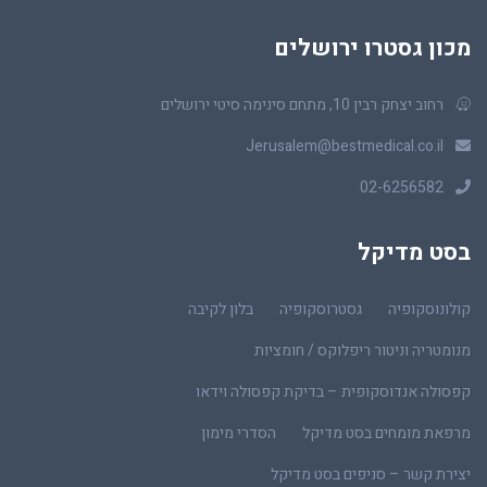
מכון גסטרו ירושלים
רחוב יצחק רבין 10, מתחם סינימה סיטי ירושלים
Jerusalem@bestmedical.co.il
02-6256582
בסט מדיקל
קולונוסקופיה
גסטרוסקופיה
בלון לקיבה
מנומטריה וניטור ריפלוקס / חומציות
קפסולה אנדוסקופית – בדיקת קפסולה וידאו
מרפאת מומחים בסט מדיקל
הסדרי מימון
יצירת קשר – סניפים בסט מדיקל