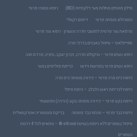
מילון מונחים מחלות מעי דלקתיות (IBD)
רופא גסטרו פרטי
גסטרולוג מומחה פרטי
דימום רקטלי
מרפאת עור פרטית לתושבי חדרה והשרון · רופא עור פרטי
ספייגלאס – טיפול באבנים בדרכי מרה
רופא נשים פרטי – גניקולוג חדרה, זכרון יעקב, נתניה, פרדס חנה
רופא נשים פרטי בפגישת וידאו
כריתת פוליפים במעי
ניתוח כיס מרה פרטי – כירורג מומחה כיס מרה
ניתוח לכריתת ראש הלבלב – ניתוח וויפל
ניתוח בקע פרטי – כירורג מומחה בקע (הרניה) מפשעתי
ניתוח כבד פרטי – מנתח כבד מומחה
בדיקת מנומטריה אנורקטאלית
טיפול בטחורים ללא ניתוח בשיטת eXroid ® – מתאים לכל 4 דרגות
הטחורים