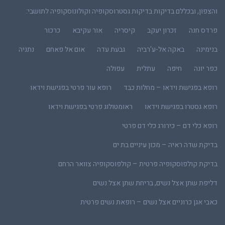
והצפון, ובכללם בדיקות בדיקות גסטרוסקופיה וקולונוסקופיה לתושבי:
פרדס חנה
זכרון יעקב
קיסריה
אור עקיבא
כרכור
בנימינה
באקה אל-ע'רביה
גבעת עדה
אום אל פאחם
נתניה
כפר יונה
חיפה
עתלית
עפולה
רופא בפגישת וידאו – מחלות כבד
רופא עור פרטי בפגישת וידאו
רופא גסטרו בפגישת וידאו
ראומטולוג פרטי בפגישת וידאו
רופא כלי דם – כירורג כלי דם פרטי
בדיקת שדה ראיה – מכון עיניים בת ים
בדיקת קולפוסקופיה פרטית – קולפוסקופיה צוואר הרחם
דליפת שתן אצל נשים, בריחת שתן אצל נשים
כאבי אגן כרוניים אצל נשים – רופאת נשים פרטית