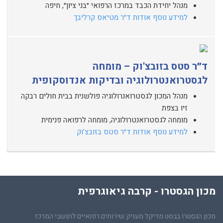
מנהל יחידת הכבד במרכז הרפואי ״בני ציון״, חיפה
למידע נוסף אודות ד״ר מטיאס קרליבך
ד״ר סטס בזובצ'וק – מומחה
לגסטרואנטרולוגיה ובדיקות אנדוסקופית
מנהל המכון לגסטרואנרולוגיה פולשנית בבית חולים רבקה
זיו בצפת
מומחה לגסטרואנטרולוגיה, מומחה לרפואה פנימית
למידע נוסף אודות ד״ר סטס בזובצ'וק
מכון הגסטרו - קרבה גיאוגרפית
מכון הגסטרו בבסט מדיקל מעניק שירותים רפואיים לתושבי המרכז