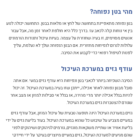
מהי בטן נפוחה?
בטן נפוחה מתאפיינת בתחושה של לחץ או מלאות בבטן. התחושה יכולה לנוע
בין אי נוחות קלה לכאב עז. בדרך כלל היא חולפת לאחר זמן מה, אבל עבור
אנשים מסוימים, זו בעיה שחוזרת על עצמה. בעיות עיכול ותנודות הורמונים
עלולות לגרום לנפיחות מחזורית. אם הבטן הנפוחה שלך לא נעלמת, עליך
לפנות לטיפול רפואי כדי לקבוע את הסיבה.
עודף גזים במערכת העיכול
הסיבה השכיחה ביותר לכאבי בטן ונפיחות היא עודף גזים במעי. אם אתה
סובל מבטן נפוחה לאחר אכילה, ייתכן שזו בעיה במערכת העיכול. זה יכול
להיות בגלל אכילה יותר מדי מהירה, או בגלל אי סבילות למזון או מצב אחר
שגורם להצטברות גזים במערכת העיכול.
גזים במערכת העיכול הינה תופעה טבעית של עיכול המזון, אבל עודף גזים
במעיים מצביע על שיבוש כל שהוא במערכת העיכול. בעוד בליעת גזים על ידי
בליעת אוויר או שתיית משקאות מוגזים, גורמים לגיהוקים ושיהוקים לפני
שהם מגיעים למערכת העיכול, גזים במעיים מיוצרים בעיקר על ידי חיידקי