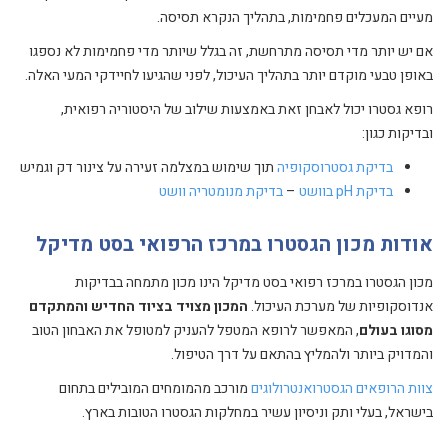
מעיים המעכלים פחמימות, בתהליך הנקרא תסיסה.
אם יש יותר מדי תסיסה מתרחשת, זה בגלל שיותר מדי פחמימות לא נספגו
באופן טבעי מוקדם יותר בתהליך העיכול, לפני שהגיעו לחיידקי המעי האלה.
רופא גסטרו יכול לאבחן זאת באמצעות שילוב של היסטוריה רפואית,
ובדיקות כגון:
בדיקת גסטרוסקופיה
תוך שימוש במצלמה זעירה על צינור דק וגמיש
בדיקת pH בוושט
–
בדיקת מנומטריה וושט
אודות מכון הגסטרו במרכז הרפואי בסט מדיקל
מכון הגסטרו במרכז רפואי בסט מדיקל הינו מכון מתמחה בבדיקות
אנדוסקופיות של מערכת העיכול.
המכון מצויד בציוד החדיש והמתקדם
מסוגו בעולם
, המאפשר לרופא המטפל להעניק למטופל את האבחון הטוב
והמדויק ביותר ולהמליץ בהתאם על דרך הטיפול.
צוות הרופאים הגסטרואנטרולוגים
מורכב מהמומחים המובילים בתחום
בישראל, בעלי ותק וניסיון עשיר במחלקות הגסטרו הטובות בארץ.