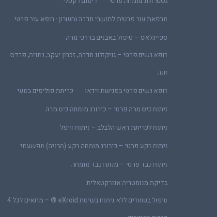
גסטרולוג מומחה פרטי
דימום רקטלי
מרפאת עור פרטית לתושבי חדרה והשרון · רופא עור פרטי
ספייגלאס – טיפול באבנים בדרכי מרה
רופא נשים פרטי – גניקולוג חדרה, זכרון יעקב, נתניה, פרדס
חנה
רופא נשים פרטי בפגישת וידאו
כריתת פוליפים במעי
ניתוח כיס מרה פרטי – כירורג מומחה כיס מרה
ניתוח לכריתת ראש הלבלב – ניתוח וויפל
ניתוח בקע פרטי – כירורג מומחה בקע (הרניה) מפשעתי
ניתוח כבד פרטי – מנתח כבד מומחה
בדיקת מנומטריה אנורקטאלית
טיפול בטחורים ללא ניתוח בשיטת eXroid ® – מתאים לכל 4