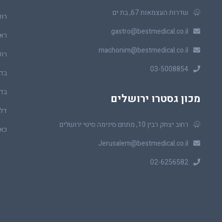
שדרות העצמאות 67, בת ים
רופ
gastro@bestmedical.co.il
ראו
machonim@bestmedical.co.il
רופ
03-5008854
בדי
בדי
מכון גסטרו ירושלים
דלי
רחוב יצחק רבין 10, מתחם סינימה סיטי ירושלים
כאב
Jerusalem@bestmedical.co.il
02-6256582