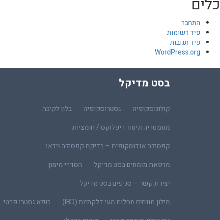
כלים
התחבר
פיד רשומות
פיד תגובות
WordPress.org
בסט מדיקל
קולונוסקופיה
גסטרוסקופיה
בלון לקיבה
מנומטריה וניטור ריפלוקס / חומציות
קפסולה אנדוסקופית – בדיקת קפסולה וידאו
מרפאת מומחים בסט מדיקל
הסדרי מימון
יצירת קשר – סניפים בסט מדיקל
מילון מונחים מחלות מעי דלקתיות (IBD)
רופא גסטרו פרטי