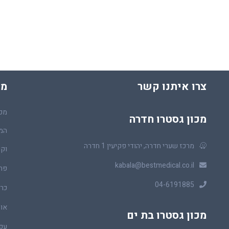
צרו איתנו קשר
מכ
מכו
מכון גסטרו חדרה
המר
מרכז שערי חדרה, יהודי פקיעין 1 חדרה
וקו
kabala@bestmedical.co.il
פר
04-6191885
כרכ
או
מכון גסטרו בת ים
עפ