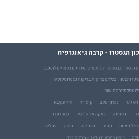
ון הגסטרו - קרבה גיאוגרפית
ן הגסטרו בבסט מדיקל מעניק שירותים רפואיים לתושבי
כז והצפון, ובכללם בדיקות בדיקות גסטרוסקופיה
לונוסקופיה לתושבי:
דס חנה
זכרון יעקב
קיסריה
אור עקיבא
ור
בנימינה
באקה אל-ע'רביה
גבעת עדה
ם אל פאחם
נתניה
כפר יונה
חיפה
עתלית
ולה
רופא בפגישת וידאו – מחלות כבד