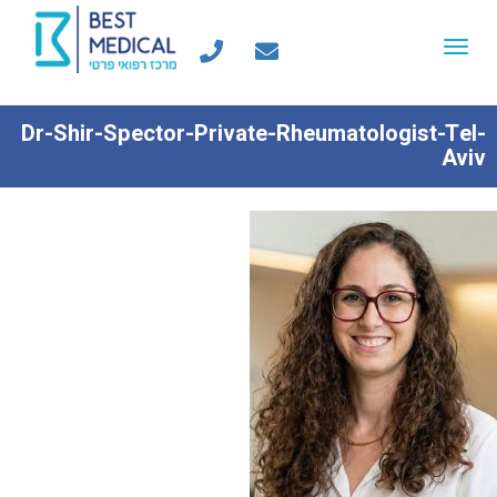
Toggle
navigation
Dr-Shir-Spector-Private-Rheumatologist-Tel-
Aviv