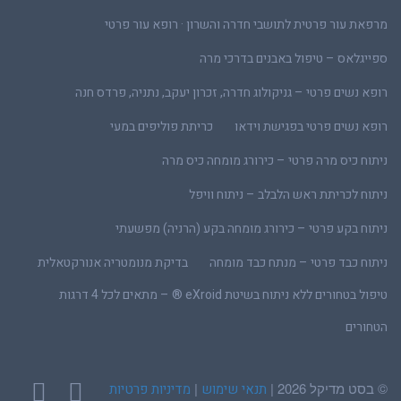
מרפאת עור פרטית לתושבי חדרה והשרון · רופא עור פרטי
ספייגלאס – טיפול באבנים בדרכי מרה
רופא נשים פרטי – גניקולוג חדרה, זכרון יעקב, נתניה, פרדס חנה
רופא נשים פרטי בפגישת וידאו
כריתת פוליפים במעי
ניתוח כיס מרה פרטי – כירורג מומחה כיס מרה
ניתוח לכריתת ראש הלבלב – ניתוח וויפל
ניתוח בקע פרטי – כירורג מומחה בקע (הרניה) מפשעתי
ניתוח כבד פרטי – מנתח כבד מומחה
בדיקת מנומטריה אנורקטאלית
טיפול בטחורים ללא ניתוח בשיטת eXroid ® – מתאים לכל 4 דרגות
הטחורים
© בסט מדיקל 2026 |
|
תנאי שימוש
מדיניות פרטיות