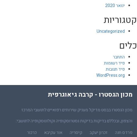
ינואר 2020
קטגוריות
Uncategorized
כלים
התחבר
פיד רשומות
פיד תגובות
WordPress.org
מכון הגסטרו - קרבה גיאוגרפית
מכון הגסטרו בבסט מדיקל מעניק שירותים רפואיים לתושבי המרכז
והצפון, ובכללם בדיקות בדיקות גסטרוסקופיה וקולונוסקופיה לתושבי:
פרדס חנה
זכרון יעקב
קיסריה
אור עקיבא
כרכור