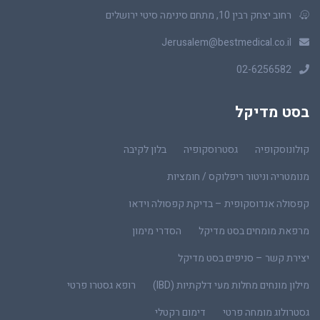
רחוב יצחק רבין 10, מתחם סינימה סיטי ירושלים
Jerusalem@bestmedical.co.il
02-6256582
בסט מדיקל
קולונוסקופיה
גסטרוסקופיה
בלון לקיבה
מנומטריה וניטור ריפלוקס / חומציות
קפסולה אנדוסקופית – בדיקת קפסולה וידאו
מרפאת מומחים בסט מדיקל
הסדרי מימון
יצירת קשר – סניפים בסט מדיקל
מילון מונחים מחלות מעי דלקתיות (IBD)
רופא גסטרו פרטי
גסטרולוג מומחה פרטי
דימום רקטלי