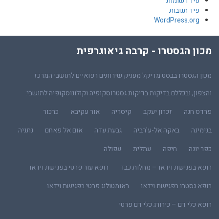
פיד רשומות
פיד תגובות
WordPress.org
מכון הגסטרו - קרבה גיאוגרפית
מכון הגסטרו בבסט מדיקל מעניק שירותים רפואיים לתושבי המרכז
והצפון, ובכללם בדיקות בדיקות גסטרוסקופיה וקולונוסקופיה לתושבי:
פרדס חנה
זכרון יעקב
קיסריה
אור עקיבא
כרכור
בנימינה
באקה אל-ע'רביה
גבעת עדה
אום אל פאחם
נתניה
כפר יונה
חיפה
עתלית
עפולה
רופא בפגישת וידאו – מחלות כבד
רופא עור פרטי בפגישת וידאו
רופא גסטרו בפגישת וידאו
ראומטולוג פרטי בפגישת וידאו
רופא כלי דם – כירורג כלי דם פרטי