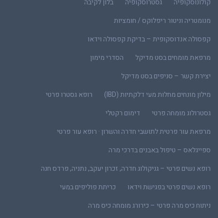
קולונוסקופיה
גסטרוסקופיה
בלון לקיבה
מנומטריה וניטור ריפלוקס / חומציות
קפסולה אנדוסקופית – בדיקת קפסולה וידאו
מרפאת מומחים בסט מדיקל
הסדרי מימון
יצירת קשר – סניפים בסט מדיקל
מילון מונחים מחלות מעי דלקתיות (IBD)
רופא גסטרו פרטי
גסטרולוג מומחה פרטי
דימום רקטלי
מרפאת עור פרטית לתושבי חדרה והשרון · רופא עור פרטי
ספייגלאס – טיפול באבנים בדרכי מרה
רופא נשים פרטי – גניקולוג חדרה, זכרון יעקב, נתניה, פרדס חנה
רופא נשים פרטי בפגישת וידאו
כריתת פוליפים במעי
ניתוח כיס מרה פרטי – כירורג מומחה כיס מרה