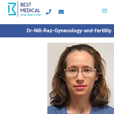
Toggle
navigation
Dr-Nili-Raz-Gynecology-and-fertility