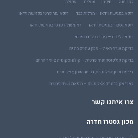
כפר יונה
חיפה
עתלית
עפולה
רופא בפגישת וידאו – מחלות כבד
רופא עור פרטי בפגישת וידאו
רופא גסטרו בפגישת וידאו
ראומטולוג פרטי בפגישת וידאו
רופא כלי דם – כירורג כלי דם פרטי
בדיקת שדה ראיה – מכון עיניים בת ים
בדיקת קולפוסקופיה פרטית – קולפוסקופיה צוואר הרחם
דליפת שתן אצל נשים, בריחת שתן אצל נשים
כאבי אגן כרוניים אצל נשים – רופאת נשים פרטית
צרו איתנו קשר
מכון גסטרו חדרה
מרכז שערי חדרה, יהודי פקיעין 1 חדרה