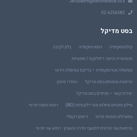
Jerusalem@bestmedical.co.il
02-6256582
בסט מדיקל
קולונוסקופיה
גסטרוסקופיה
בלון לקיבה
מנומטריה וניטור ריפלוקס / חומציות
קפסולה אנדוסקופית – בדיקת קפסולה וידאו
מרפאת מומחים בסט מדיקל
הסדרי מימון
יצירת קשר – סניפים בסט מדיקל
מילון מונחים מחלות מעי דלקתיות (IBD)
רופא גסטרו פרטי
גסטרולוג מומחה פרטי
דימום רקטלי
מרפאת עור פרטית לתושבי חדרה והשרון · רופא עור פרטי