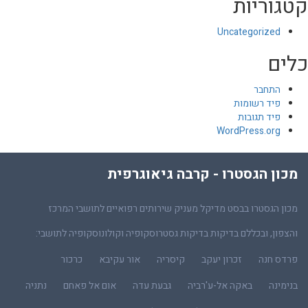
קטגוריות
Uncategorized
כלים
התחבר
פיד רשומות
פיד תגובות
WordPress.org
מכון הגסטרו - קרבה גיאוגרפית
מכון הגסטרו בבסט מדיקל מעניק שירותים רפואיים לתושבי המרכז
והצפון, ובכללם בדיקות בדיקות גסטרוסקופיה וקולונוסקופיה לתושבי:
פרדס חנה
זכרון יעקב
קיסריה
אור עקיבא
כרכור
בנימינה
באקה אל-ע'רביה
גבעת עדה
אום אל פאחם
נתניה