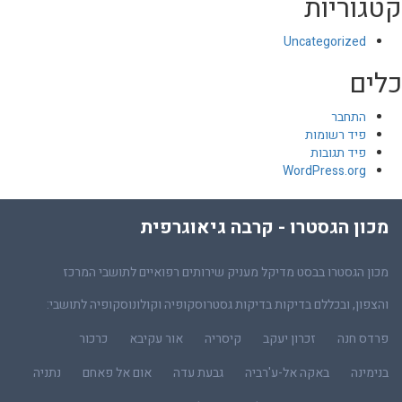
קטגוריות
Uncategorized
כלים
התחבר
פיד רשומות
פיד תגובות
WordPress.org
מכון הגסטרו - קרבה גיאוגרפית
מכון הגסטרו בבסט מדיקל מעניק שירותים רפואיים לתושבי המרכז
והצפון, ובכללם בדיקות בדיקות גסטרוסקופיה וקולונוסקופיה לתושבי:
פרדס חנה
זכרון יעקב
קיסריה
אור עקיבא
כרכור
בנימינה
באקה אל-ע'רביה
גבעת עדה
אום אל פאחם
נתניה