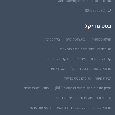
Jerusalem@bestmedical.co.il
02-6256582
בסט מדיקל
קולונוסקופיה
גסטרוסקופיה
בלון לקיבה
מנומטריה וניטור ריפלוקס / חומציות
קפסולה אנדוסקופית – בדיקת קפסולה וידאו
מרפאת מומחים בסט מדיקל
הסדרי מימון
יצירת קשר – סניפים בסט מדיקל
מילון מונחים מחלות מעי דלקתיות (IBD)
רופא גסטרו פרטי
גסטרולוג מומחה פרטי
דימום רקטלי
מרפאת עור פרטית לתושבי חדרה והשרון · רופא עור פרטי