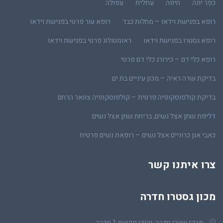
כפר יונה
חיפה
עתלית
עפולה
רופא בפגישת וידאו – מחלות כבד
רופא עור פרטי בפגישת וידאו
רופא גסטרו בפגישת וידאו
ראומטולוג פרטי בפגישת וידאו
רופא כלי דם – כירורג כלי דם פרטי
בדיקת שדה ראיה – מכון עיניים בת ים
בדיקת קולפוסקופיה פרטית – קולפוסקופיה צוואר הרחם
דליפת שתן אצל נשים, בריחת שתן אצל נשים
כאבי אגן כרוניים אצל נשים – רופאת נשים פרטית
צרו איתנו קשר
מכון גסטרו חדרה
מרכז שערי חדרה, יהודי פקיעין 1 חדרה