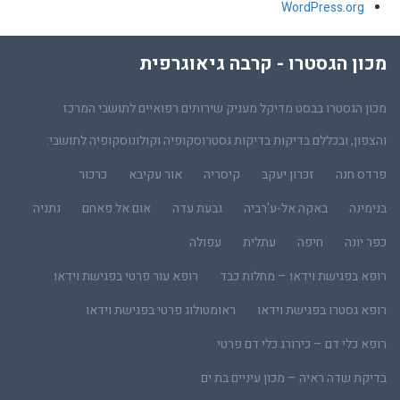
WordPress.org
מכון הגסטרו - קרבה גיאוגרפית
מכון הגסטרו בבסט מדיקל מעניק שירותים רפואיים לתושבי המרכז
והצפון, ובכללם בדיקות בדיקות גסטרוסקופיה וקולונוסקופיה לתושבי:
פרדס חנה
זכרון יעקב
קיסריה
אור עקיבא
כרכור
בנימינה
באקה אל-ע'רביה
גבעת עדה
אום אל פאחם
נתניה
כפר יונה
חיפה
עתלית
עפולה
רופא בפגישת וידאו – מחלות כבד
רופא עור פרטי בפגישת וידאו
רופא גסטרו בפגישת וידאו
ראומטולוג פרטי בפגישת וידאו
רופא כלי דם – כירורג כלי דם פרטי
בדיקת שדה ראיה – מכון עיניים בת ים