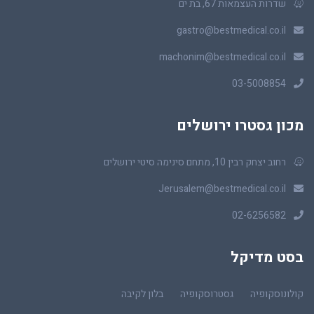
שדרות העצמאות 67, בת ים
gastro@bestmedical.co.il
machonim@bestmedical.co.il
03-5008854
מכון גסטרו ירושלים
רחוב יצחק רבין 10, מתחם סינימה סיטי ירושלים
Jerusalem@bestmedical.co.il
02-6256582
בסט מדיקל
קולונוסקופיה
גסטרוסקופיה
בלון לקיבה