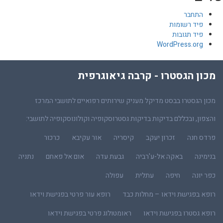
התחבר
פיד רשומות
פיד תגובות
WordPress.org
מכון הגסטרו - קרבה גיאוגרפית
מכון הגסטרו בבסט מדיקל מעניק שירותים רפואיים לתושבי המרכז
והצפון, ובכללם בדיקות בדיקות גסטרוסקופיה וקולונוסקופיה לתושבי:
פרדס חנה
זכרון יעקב
קיסריה
אור עקיבא
כרכור
בנימינה
באקה אל-ע'רביה
גבעת עדה
אום אל פאחם
נתניה
כפר יונה
חיפה
עתלית
עפולה
רופא בפגישת וידאו – מחלות כבד
רופא עור פרטי בפגישת וידאו
רופא גסטרו בפגישת וידאו
ראומטולוג פרטי בפגישת וידאו