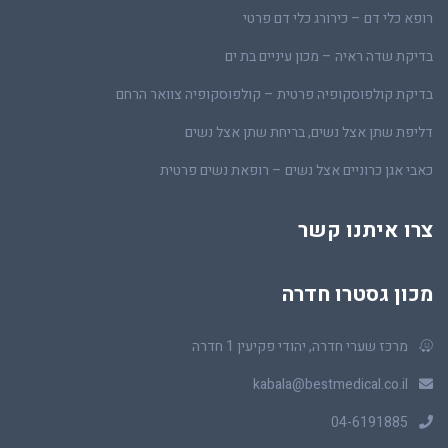
רופא כלי דם – כירורג כלי דם פרטי
בדיקת שדה ראיה – מכון עיניים בת ים
בדיקת קולפוסקופיה פרטית – קולפוסקופיה צוואר הרחם
דליפת שתן אצל נשים, בריחת שתן אצל נשים
כאבי אגן כרוניים אצל נשים – רופאת נשים פרטית
צרו איתנו קשר
מכון גסטרו חדרה
מרכז שערי חדרה, יהודי פקיעין 1 חדרה
kabala@bestmedical.co.il
04-6191885