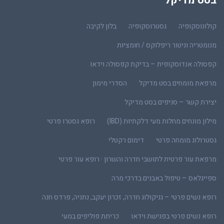
בסט מדיקל
קולונוסקופיה
גסטרוסקופיה
בלון לקיבה
מנומטריה וניטור ריפלוקס / חומציות
קפסולה אנדוסקופית – בדיקת קפסולה וידאו
מרפאת מומחים בסט מדיקל
הסדרי מימון
יצירת קשר – סניפים בסט מדיקל
מילון מונחים מחלות מעי דלקתיות (IBD)
רופא גסטרו פרטי
גסטרולוג מומחה פרטי
דימום רקטלי
מרפאת עור פרטית לתושבי חדרה והשרון · רופא עור פרטי
ספייגלאס – טיפול באבנים בדרכי מרה
רופא נשים פרטי – גניקולוג חדרה, זכרון יעקב, נתניה, פרדס חנה
רופא נשים פרטי בפגישת וידאו
כריתת פוליפים במעי