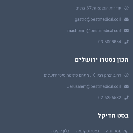
שדרות העצמאות 67, בת ים
gastro@bestmedical.co.il
machonim@bestmedical.co.il
03-5008854
מכון גסטרו ירושלים
רחוב יצחק רבין 10, מתחם סינימה סיטי ירושלים
Jerusalem@bestmedical.co.il
02-6256582
בסט מדיקל
קולונוסקופיה
גסטרוסקופיה
בלון לקיבה