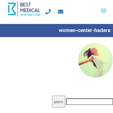
Toggle
navigation
women-center-hadera
יפוש: