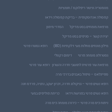
מנומטריה וניטור ריפלוקס / חומציות
קפסולה אנדוסקופית – בדיקת קפסולה וידאו
מרפאת מומחים בסט מדיקל
הסדרי מימון
יצירת קשר – סניפים בסט מדיקל
מילון מונחים מחלות מעי דלקתיות (IBD)
רופא גסטרו פרטי
גסטרולוג מומחה פרטי
דימום רקטלי
מרפאת עור פרטית לתושבי חדרה והשרון · רופא עור פרטי
ספייגלאס – טיפול באבנים בדרכי מרה
רופא נשים פרטי – גניקולוג חדרה, זכרון יעקב, נתניה, פרדס חנה
רופא נשים פרטי בפגישת וידאו
כריתת פוליפים במעי
ניתוח כיס מרה פרטי – כירורג מומחה כיס מרה