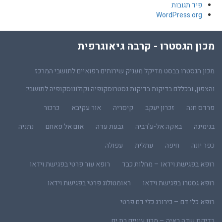
פיד תגובות
WordPress.org
מכון הגסטרו - קרבה גיאוגרפית
מכון הגסטרו בבסט מדיקל מעניק שירותים רפואיים לתושבי המרכז
והצפון, ובכללם בדיקות בדיקות גסטרוסקופיה וקולונוסקופיה לתושבי:
פרדס חנה
זכרון יעקב
קיסריה
אור עקיבא
כרכור
בנימינה
באקה אל-ע'רביה
גבעת עדה
אום אל פאחם
נתניה
כפר יונה
חיפה
עתלית
עפולה
רופא בפגישת וידאו – מחלות כבד
רופא עור פרטי בפגישת וידאו
רופא גסטרו בפגישת וידאו
ראומטולוג פרטי בפגישת וידאו
רופא כלי דם – כירורג כלי דם פרטי
בדיקת שדה ראיה – מכון עיניים בת ים