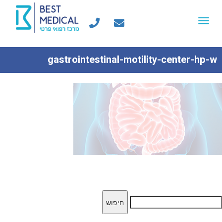
Toggle
navigation
gastrointestinal-motility-center-hp-w
יפוש: