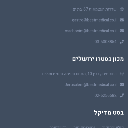
שדרות העצמאות 67, בת ים
gastro@bestmedical.co.il
machonim@bestmedical.co.il
03-5008854
מכון גסטרו ירושלים
רחוב יצחק רבין 10, מתחם סינימה סיטי ירושלים
Jerusalem@bestmedical.co.il
02-6256582
בסט מדיקל
קולונוסקופיה
גסטרוסקופיה
בלון לקיבה