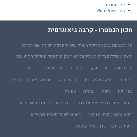
פיד תגובות
WordPress.org
מכון הגסטרו - קרבה גיאוגרפית
מכון הגסטרו בבסט מדיקל מעניק שירותים רפואיים לתושבי המרכז
והצפון, ובכללם בדיקות בדיקות גסטרוסקופיה וקולונוסקופיה לתושבי:
פרדס חנה
זכרון יעקב
קיסריה
אור עקיבא
כרכור
בנימינה
באקה אל-ע'רביה
גבעת עדה
אום אל פאחם
נתניה
כפר יונה
חיפה
עתלית
עפולה
רופא בפגישת וידאו – מחלות כבד
רופא עור פרטי בפגישת וידאו
רופא גסטרו בפגישת וידאו
ראומטולוג פרטי בפגישת וידאו
רופא כלי דם – כירורג כלי דם פרטי