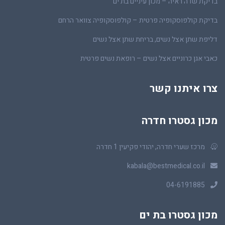
בדיקת שדה ראיה – מכון עיניים בת ים
בדיקת קולפוסקופיה פרטית – קולפוסקופיה צוואר הרחם
דליפת שתן אצל נשים, בריחת שתן אצל נשים
כאבי אגן כרוניים אצל נשים – רופאת נשים פרטית
צרו איתנו קשר
מכון גסטרו חדרה
מרכז שערי חדרה, יהודי פקיעין 1 חדרה
kabala@bestmedical.co.il
04-6191885
מכון גסטרו בת ים