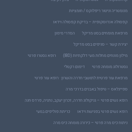
מנומטריה וניטור ריפלוקס / חומציות
קפסולה אנדוסקופית – בדיקת קפסולה וידאו
מרפאת מומחים בסט מדיקל
הסדרי מימון
יצירת קשר – סניפים בסט מדיקל
מילון מונחים מחלות מעי דלקתיות (IBD)
רופא גסטרו פרטי
גסטרולוג מומחה פרטי
דימום רקטלי
מרפאת עור פרטית לתושבי חדרה והשרון · רופא עור פרטי
ספייגלאס – טיפול באבנים בדרכי מרה
רופא נשים פרטי – גניקולוג חדרה, זכרון יעקב, נתניה, פרדס חנה
רופא נשים פרטי בפגישת וידאו
כריתת פוליפים במעי
ניתוח כיס מרה פרטי – כירורג מומחה כיס מרה